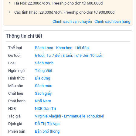
Hà Nội: 22.000đ/đơn. Freeship cho đơn từ 600.000đ
Các tỉnh khác: 28.000đ/đơn. Freeship cho đơn từ 900.000đ
Chính sách vận chuyển
Chính sách bán hàng
Thông tin chi tiết
Thể loại
Bách khoa - Khoa học - Hỏi đáp;
Độ tuổi
6 tuổi;
Từ 7 đến 8 tuổi;
Từ 9 đến 10 tuổi;
Loại
Sách tranh
Ngôn ngữ
Tiếng Việt
Hình thức
Bìa cứng
Màu sắc
Sách màu
Chất liệu
Sách giấy
Phát hành
Nhã Nam
NXB
NXB Dân Trí
Tác giả
Virginie Aladjidi - Emmanuelle Tchoukriel
Dịch giả
Đỗ Thị Tố Nga
Phiên bản
Bản phổ thông