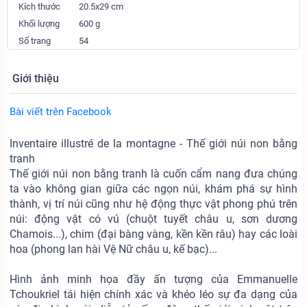
Kích thước
20.5x29 cm
Khối lượng
600 g
Số trang
54
Giới thiệu
Bài viết trên Facebook
Inventaire illustré de la montagne - Thế giới núi non bằng
tranh
Thế giới núi non bằng tranh là cuốn cẩm nang đưa chúng
ta vào không gian giữa các ngọn núi, khám phá sự hình
thành, vị trí núi cũng như hệ động thực vật phong phú trên
núi: động vật có vú (chuột tuyết châu u, sơn dương
Chamois...), chim (đại bàng vàng, kền kền râu) hay các loài
hoa (phong lan hài Vệ Nữ châu u, kế bạc)...
Hình ảnh minh họa đầy ấn tượng của Emmanuelle
Tchoukriel tái hiện chính xác và khéo léo sự đa dạng của