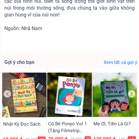
các địa hình núi, diễn tả sống động thế giới sinh vật trên
núi trong môi trường sống, đưa chúng ta vào giữa không
gian hùng vĩ của núi non!
Nguồn: Nhã Nam
Gợi ý cho bạn
Xem tất cả gợi ý
Cô Bé Ponyo Vol 1
Mẹ Ơi, Tiền Là Gì?
Nhật Ký Đọc Sách
(Tặng Filmstrip
PVC)
-0%
-14%