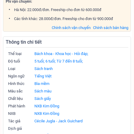
Phí vận chuyển:
Hà Nội: 22.000đ/đơn. Freeship cho đơn từ 600.000đ
Các tỉnh khác: 28.000đ/đơn. Freeship cho đơn từ 900.000đ
Chính sách vận chuyển
Chính sách bán hàng
Thông tin chi tiết
Thể loại
Bách khoa - Khoa học - Hỏi đáp;
Độ tuổi
5 tuổi;
6 tuổi;
Từ 7 đến 8 tuổi;
Loại
Sách tranh
Ngôn ngữ
Tiếng Việt
Hình thức
Bìa mềm
Màu sắc
Sách màu
Chất liệu
Sách giấy
Phát hành
NXB Kim Đồng
NXB
NXB Kim Đồng
Tác giả
Cécile Jugla - Jack Guichard
Dịch giả