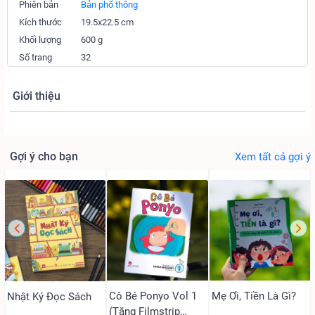
Phiên bản
Bản phổ thông
Kích thước
19.5x22.5 cm
Khối lượng
600 g
Số trang
32
Giới thiệu
Gợi ý cho bạn
Xem tất cả gợi ý
Cô Bé Ponyo Vol 1
Mẹ Ơi, Tiền Là Gì?
Nhật Ký Đọc Sách
(Tặng Filmstrip