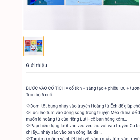
Giới thiệu
BƯỚC VÀO CỔ TÍCH = cổ tích + sáng tạo + phiêu lưu + tương 
Trọn bộ 6 cuố:
💠Domi tốt bụng nhảy vào truyện Hoàng tử Ếch để giúp ch
💠Luci lao tùm vào dòng sông trong truyện Mèo đi hia để
muốn là hoàng tử của riêng Luti - cô bạn hàng xóm…
💠Papi hiếu động lướt ván vèo vèo lao vút vào truyện Cô bé 
chị ấy… nhảy sào vào ban công lâu đài…
💠Tomi mơ mộng và nhiệt tình vội vàng nhảy tùm vào truyện