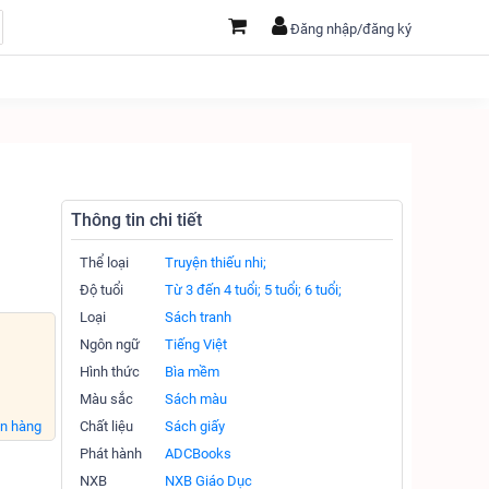
Đăng nhập/đăng ký
Thông tin chi tiết
Thể loại
Truyện thiếu nhi;
Độ tuổi
Từ 3 đến 4 tuổi;
5 tuổi;
6 tuổi;
Loại
Sách tranh
Ngôn ngữ
Tiếng Việt
Hình thức
Bìa mềm
Màu sắc
Sách màu
án hàng
Chất liệu
Sách giấy
Phát hành
ADCBooks
NXB
NXB Giáo Dục