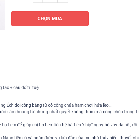
CHỌN MUA
tác + câu đố trí tuệ
àng Ếch đòi công bằng từ cô công chúa ham chơi, hứa lèo…
 được làm hoàng tử nhưng nhất quyết không thơm má công chúa trong tru
Lọ Lem để giúp chị Lọ Lem liên hệ bà tiên “ship” ngay bộ váy dạ hội, rồi 
 Nàng tiên cá và ngăn được vụ lừa đảo của mụ phù thủy biển, thuyết phụ