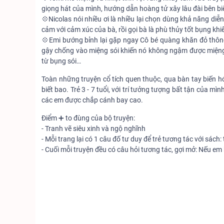
giọng hát của mình, hướng dẫn hoàng tử xây lâu đài bên biể
💠Nicolas nói nhiều ơi là nhiều lại chọn dùng khả năng d
cảm với cảm xúc của bà, rồi gọi bà là phù thủy tốt bụng kh
💠Emi bướng bỉnh lại gặp ngay Cô bé quàng khăn đỏ thông
gậy chống vào miệng sói khiến nó không ngậm được miệng
từ bụng sói…
Toàn những truyện cổ tích quen thuộc, qua bàn tay biến hóa
biết bao. Trẻ 3 - 7 tuổi, với trí tưởng tượng bất tận của mì
các em được chắp cánh bay cao.
Điểm ➕ to đùng của bộ truyện:
- Tranh vẽ siêu xinh và ngộ nghĩnh
- Mỗi trang lại có 1 câu đố tư duy để trẻ tương tác với sách:
- Cuối mỗi truyện đều có câu hỏi tương tác, gợi mở: Nếu e