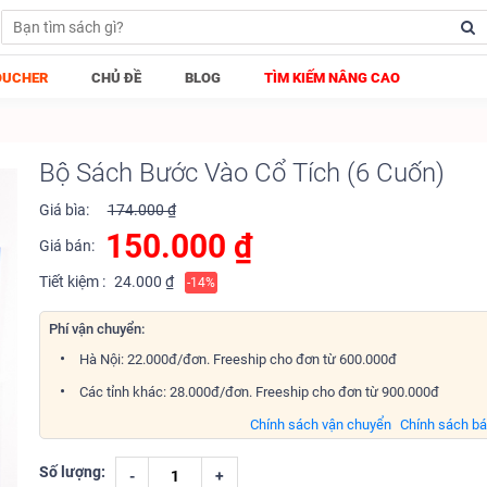
OUCHER
CHỦ ĐỀ
BLOG
TÌM KIẾM NÂNG CAO
Bộ Sách Bước Vào Cổ Tích (6 Cuốn)
Giá bìa:
174.000 ₫
150.000
₫
Giá bán:
Tiết kiệm :
24.000 ₫
-14%
Phí vận chuyển:
Hà Nội: 22.000đ/đơn. Freeship cho đơn từ 600.000đ
Các tỉnh khác: 28.000đ/đơn. Freeship cho đơn từ 900.000đ
Chính sách vận chuyển
Chính sách b
Số lượng:
-
+