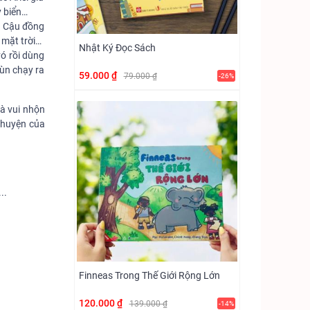
y biển…
t. Cậu đồng
 mặt trời…
Nhật Ký Đọc Sách
ó rồi dùng
ùn chạy ra
59.000 ₫
79.000 ₫
-26%
và vui nhộn
 chuyện của
..
Finneas Trong Thế Giới Rộng Lớn
120.000 ₫
139.000 ₫
-14%