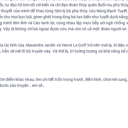
n, tự đào hồ bơi nối với biển và chỉ đạo đoàn thủy quân đuổi mụ phù thủ
iễn thuyết của mình để thao túng tâm lý bà phù thủy cứu Nàng Bạch Tuyế
iến cho mọi bực bội, ghen ghét trong lòng bà tan biến như tuyết dưới nắng
 minh lém lỉnh và Cáo lanh lợi, cùng nhau lập mưu bẫy sói ngã chổng v
. Vậy là không chỉ bà ngoại được cứu mà còn có cả một đoàn người ùn 
 tài tình của Alexandre Jardin và Hervé Le Goff trở nên mới lạ, kì diệu 
nh, hẳn sẽ mê tít bộ truyện này. Và thế là, trí tưởng tượng và khả năng kể
 tìm điểm khác nhau, tìm chi tiết trốn trong tranh, đếm hình, chơi mê cung,.
m bước vào truyện… em sẽ…