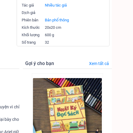
Tác giả
Nhiều tác giả
Dịch giả
Phiên bản
Bản phổ thông
Kích thước
20x20 cm
Khối lượng
600 g
Số trang
32
Gợi ý cho bạn
Xem tất cả
yện vì chỉ
lại bày cho
c Ariel giữ