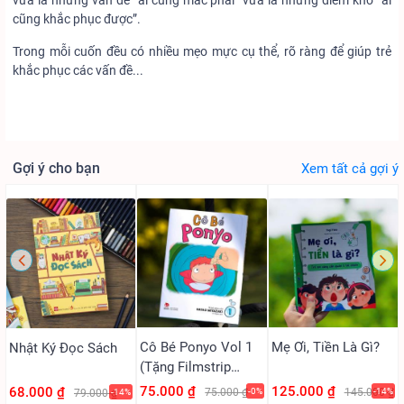
vừa là những vấn đề “ai cũng mắc phải” vừa là những điểm khó “ai
cũng khắc phục được”.
Trong mỗi cuốn đều có nhiều mẹo mực cụ thể, rõ ràng để giúp trẻ
khắc phục các vấn đề...
Gợi ý cho bạn
Xem tất cả gợi ý
Cô Bé Ponyo Vol 1
Mẹ Ơi, Tiền Là Gì?
Nhật Ký Đọc Sách
(Tặng Filmstrip
PVC)
75.000 ₫
125.000 ₫
68.000 ₫
75.000 ₫
-0%
145.000 ₫
-14%
79.000 ₫
-14%