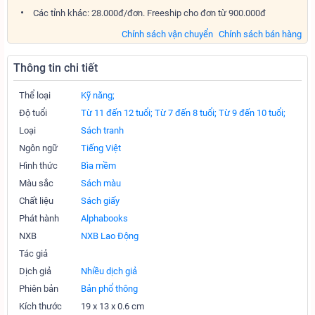
Các tỉnh khác: 28.000đ/đơn. Freeship cho đơn từ 900.000đ
Chính sách vận chuyển
Chính sách bán hàng
Thông tin chi tiết
Thể loại
Kỹ năng;
Độ tuổi
Từ 11 đến 12 tuổi;
Từ 7 đến 8 tuổi;
Từ 9 đến 10 tuổi;
Loại
Sách tranh
Ngôn ngữ
Tiếng Việt
Hình thức
Bìa mềm
Màu sắc
Sách màu
Chất liệu
Sách giấy
Phát hành
Alphabooks
NXB
NXB Lao Động
Tác giả
Dịch giả
Nhiều dịch giả
Phiên bản
Bản phổ thông
Kích thước
19 x 13 x 0.6 cm