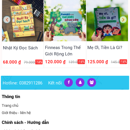
Finneas Trong Thế
Mẹ Ơi, Tiền Là Gì?
Nhật Ký Đọc Sách
Giới Rộng Lớn
120.000 ₫
125.000 ₫
68.000 ₫
139.000 ₫
-14%
145.000 ₫
-14%
79.000 ₫
-14%
Hotline: 0382911286
Kết nối
Thông tin
Trang chủ
Giới thiệu - liên hệ
Chính sách - Hướng dẫn