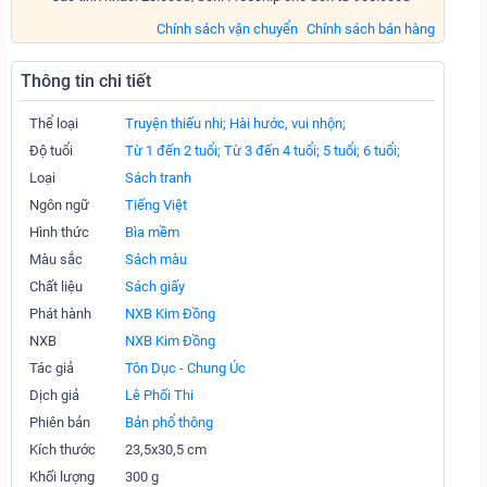
Chính sách vận chuyển
Chính sách bán hàng
Thông tin chi tiết
Thể loại
Truyện thiếu nhi;
Hài hước, vui nhộn;
Độ tuổi
Từ 1 đến 2 tuổi;
Từ 3 đến 4 tuổi;
5 tuổi;
6 tuổi;
Loại
Sách tranh
Ngôn ngữ
Tiếng Việt
Hình thức
Bìa mềm
Màu sắc
Sách màu
Chất liệu
Sách giấy
Phát hành
NXB Kim Đồng
NXB
NXB Kim Đồng
Tác giả
Tôn Dục - Chung Úc
Dịch giả
Lê Phối Thi
Phiên bản
Bản phổ thông
Kích thước
23,5x30,5 cm
Khối lượng
300 g