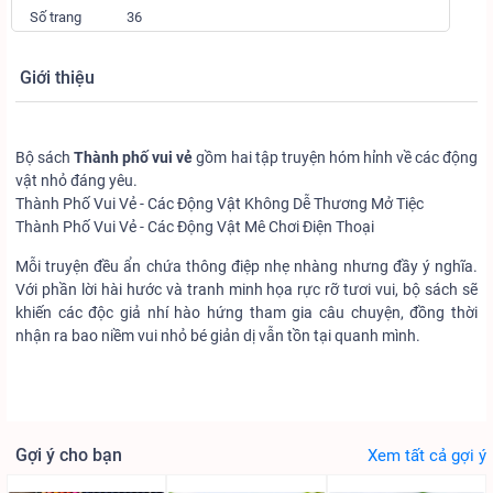
Số trang
36
Giới thiệu
Bộ sách
Thành phố vui vẻ
gồm hai tập truyện hóm hỉnh về các động
vật nhỏ đáng yêu.
Thành Phố Vui Vẻ - Các Động Vật Không Dễ Thương Mở Tiệc
Thành Phố Vui Vẻ - Các Động Vật Mê Chơi Điện Thoại
Mỗi truyện đều ẩn chứa thông điệp nhẹ nhàng nhưng đầy ý nghĩa.
Với phần lời hài hước và tranh minh họa rực rỡ tươi vui, bộ sách sẽ
khiến các độc giả nhí hào hứng tham gia câu chuyện, đồng thời
nhận ra bao niềm vui nhỏ bé giản dị vẫn tồn tại quanh mình.
Gợi ý cho bạn
Xem tất cả gợi ý