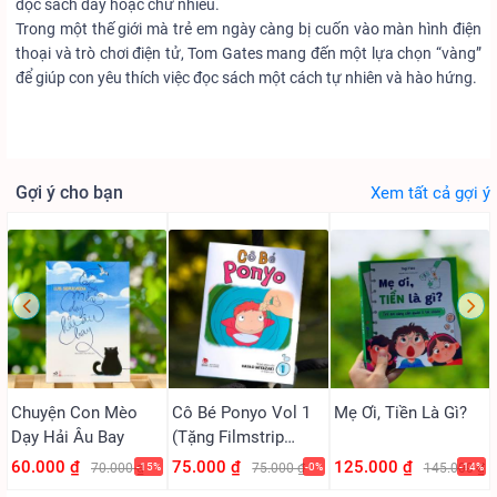
đọc sách dày hoặc chữ nhiều.
Trong một thế giới mà trẻ em ngày càng bị cuốn vào màn hình điện
thoại và trò chơi điện tử, Tom Gates mang đến một lựa chọn “vàng”
để giúp con yêu thích việc đọc sách một cách tự nhiên và hào hứng.
Gợi ý cho bạn
Xem tất cả gợi ý
Chuyện Con Mèo
Cô Bé Ponyo Vol 1
Mẹ Ơi, Tiền Là Gì?
Dạy Hải Âu Bay
(Tặng Filmstrip
PVC)
60.000 ₫
75.000 ₫
125.000 ₫
70.000 ₫
-15%
75.000 ₫
-0%
145.000 ₫
-14%