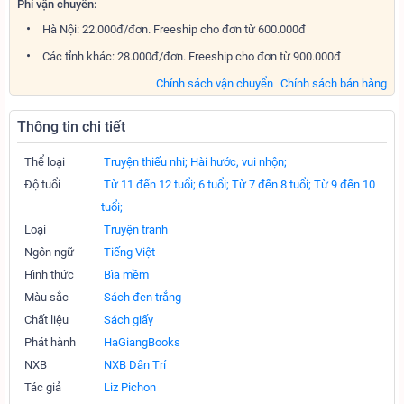
Phí vận chuyển:
Hà Nội: 22.000đ/đơn. Freeship cho đơn từ 600.000đ
Các tỉnh khác: 28.000đ/đơn. Freeship cho đơn từ 900.000đ
Chính sách vận chuyển
Chính sách bán hàng
Thông tin chi tiết
Thể loại
Truyện thiếu nhi;
Hài hước, vui nhộn;
Độ tuổi
Từ 11 đến 12 tuổi;
6 tuổi;
Từ 7 đến 8 tuổi;
Từ 9 đến 10
tuổi;
Loại
Truyện tranh
Ngôn ngữ
Tiếng Việt
Hình thức
Bìa mềm
Màu sắc
Sách đen trắng
Chất liệu
Sách giấy
Phát hành
HaGiangBooks
NXB
NXB Dân Trí
Tác giả
Liz Pichon