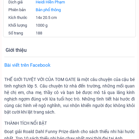
Dịch giả
Heidi Hiền Phạm
Phiên bản
Bản phổ thông
Kích thước
14x 20.5 cm
Khối lượng
1000 g
Số trang
188
Giới thiệu
Bài viết trên Facebook
THẾ GIỚI TUYỆT VỜI CỦA TOM GATE là một câu chuyện của cậu bé
tinh nghịch lớp 5. Câu chuyện từ nhà đến trường, những mối quan
hệ chị em, cha mẹ, thầy cô và bạn bè được mô tả qua lăng kính
nghịch ngợm đúng với lứa tuổi học trò. Những tình tiết hài hước đi
cùng các hình vẽ ngộ nghĩnh, vui nhộn khiến người đọc không khỏi
bật cười khi lật trang sách.
THÀNH TÍCH NỔI BẬT
Đoạt giải Roald Dahl Funny Prize dành cho sách thiếu nhi hài hước
nhất. Top 10 sách thiếu nhi bán chạy nhất mọi thời đại tại Anh.