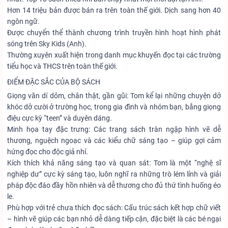
Hơn 14 triệu bản được bán ra trên toàn thế giới. Dịch sang hơn 40
ngôn ngữ.
Được chuyển thể thành chương trình truyền hình hoạt hình phát
sóng trên Sky Kids (Anh).
Thường xuyên xuất hiện trong danh mục khuyến đọc tại các trường
tiểu học và THCS trên toàn thế giới.
ĐIỂM ĐẶC SẮC CỦA BỘ SÁCH
Giọng văn dí dỏm, chân thật, gần gũi: Tom kể lại những chuyện dở
khóc dở cười ở trường học, trong gia đình và nhóm bạn, bằng giọng
điệu cực kỳ “teen” và duyên dáng.
Minh họa tay đặc trưng: Các trang sách tràn ngập hình vẽ dễ
thương, nguệch ngoạc và các kiểu chữ sáng tạo – giúp gợi cảm
hứng đọc cho độc giả nhí.
Kích thích khả năng sáng tạo và quan sát: Tom là một “nghệ sĩ
nghiệp dư” cực kỳ sáng tạo, luôn nghĩ ra những trò lém lỉnh và giải
pháp độc đáo đầy hồn nhiên và dễ thương cho đủ thứ tình huống éo
le.
Phù hợp với trẻ chưa thích đọc sách: Cấu trúc sách kết hợp chữ viết
– hình vẽ giúp các bạn nhỏ dễ dàng tiếp cận, đặc biệt là các bé ngại