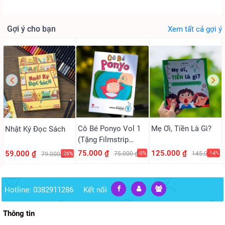
Gợi ý cho bạn
Xem tất cả gợi ý
Cô Bé Ponyo Vol 1
Mẹ Ơi, Tiền Là Gì?
Nhật Ký Đọc Sách
(Tặng Filmstrip
PVC)
75.000 ₫
125.000 ₫
59.000 ₫
75.000 ₫
-0%
145.000 ₫
-14%
79.000 ₫
-26%
Hotline: 0382911286
Kết nối
Thông tin