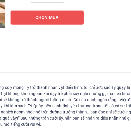
CHỌN MUA
ông có ý mong Tý trở thành nhân vật điển hình, tôi chỉ ước sao Tý quậy l
 Thật không khôn ngoan khi dạy trẻ phải suy nghĩ những gì, mà nên hướn
đối sẽ không trở thành người thông minh. Có câu danh ngôn rằng : Việc 
Vậy khi làm sách Tý Quậy, bên cạnh tình yêu thương trong tôi có cả sự tr
g nghịch ngợm nho nhỏ trên đường trưởng thành… bạn đọc nhí sẽ cười ng
ưa quá vậy!” Sau những trận cười ấy, hẳn bạn sẽ nhận ra điều nhắn nhủ 
u mỗi tiếng cười vui vẻ.