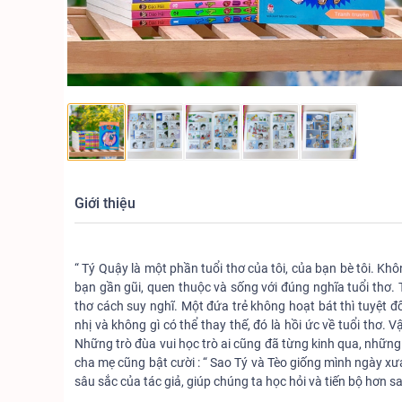
Giới thiệu
“ Tý Quậy là một phần tuổi thơ của tôi, của bạn bè tôi. Kh
bạn gần gũi, quen thuộc và sống với đúng nghĩa tuổi thơ.
thơ cách suy nghĩ. Một đứa trẻ không hoạt bát thì tuyệt 
nhị và không gì có thể thay thế, đó là hồi ức về tuổi thơ. 
Những trò đùa vui học trò ai cũng đã từng kinh qua, nhữn
cha mẹ cũng bật cười : “ Sao Tý và Tèo giống mình ngày x
sâu sắc của tác giả, giúp chúng ta học hỏi và tiến bộ hơn sa