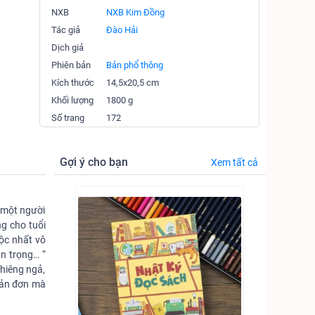
NXB
NXB Kim Đồng
Tác giả
Đào Hải
Dịch giả
Phiên bản
Bản phổ thông
Kích thước
14,5x20,5 cm
Khối lượng
1800 g
Số trang
172
Gợi ý cho bạn
Xem tất cả
à một người
g cho tuổi
độc nhất vô
ân trọng… “
hiêng ngả,
giản đơn mà