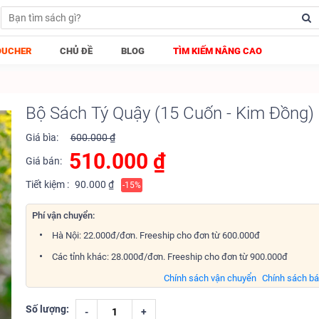
OUCHER
CHỦ ĐỀ
BLOG
TÌM KIẾM NÂNG CAO
Bộ Sách Tý Quậy (15 Cuốn - Kim Đồng)
Giá bìa:
600.000 ₫
510.000
₫
Giá bán:
Tiết kiệm :
90.000 ₫
-15%
Phí vận chuyển:
Hà Nội: 22.000đ/đơn. Freeship cho đơn từ 600.000đ
Các tỉnh khác: 28.000đ/đơn. Freeship cho đơn từ 900.000đ
Chính sách vận chuyển
Chính sách b
Số lượng:
-
+