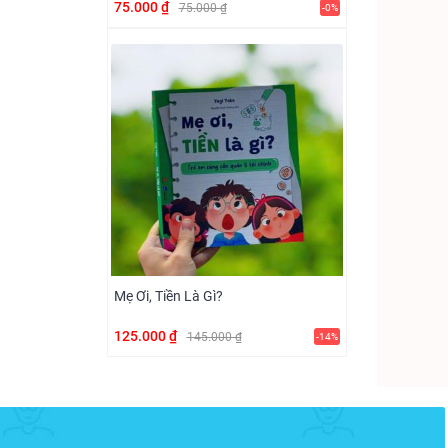
75.000 ₫
75.000 ₫
-0%
Mẹ Ơi, Tiền Là Gì?
125.000 ₫
145.000 ₫
-14%