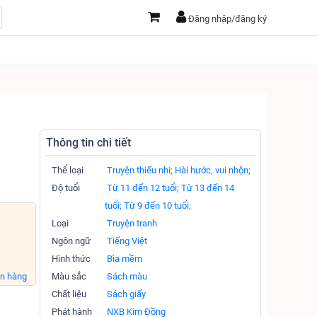
Đăng nhập/đăng ký
Thông tin chi tiết
Thể loại
Truyện thiếu nhi;
Hài hước, vui nhộn;
Độ tuổi
Từ 11 đến 12 tuổi;
Từ 13 đến 14
tuổi;
Từ 9 đến 10 tuổi;
Loại
Truyện tranh
Ngôn ngữ
Tiếng Việt
Hình thức
Bìa mềm
án hàng
Màu sắc
Sách màu
Chất liệu
Sách giấy
Phát hành
NXB Kim Đồng