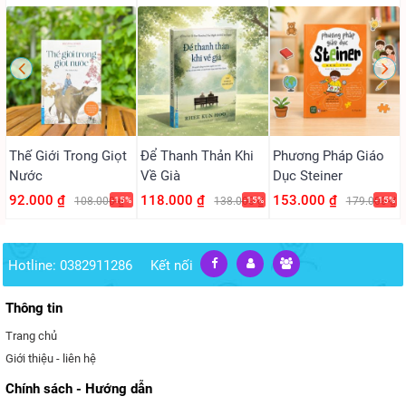
Thế Giới Trong Giọt
Để Thanh Thản Khi
Phương Pháp Giáo
Nước
Về Già
Dục Steiner
92.000 ₫
118.000 ₫
153.000 ₫
108.000 ₫
-15%
138.000 ₫
-15%
179.000 ₫
-15%
Hotline: 0382911286
Kết nối
Thông tin
Trang chủ
Giới thiệu - liên hệ
Chính sách - Hướng dẫn