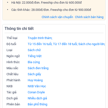
Hà Nội: 22.000đ/đơn. Freeship cho đơn từ 600.000đ
Các tỉnh khác: 28.000đ/đơn. Freeship cho đơn từ 900.000đ
Chính sách vận chuyển
Chính sách bán hàng
Thông tin chi tiết
Thể loại
Truyện trinh thám;
Độ tuổi
Từ 15 đến 16 tuổi;
Từ 17 đến 18 tuổi;
Sách cho người lớn;
Loại
Sách chữ
Ngôn ngữ
Tiếng Việt
Hình thức
Bìa cứng
Màu sắc
Sách đen trắng
Chất liệu
Sách giấy
Phát hành
Huy Hoàng
NXB
NXB Văn Học
Tác giả
Conan Doyle
Dịch giả
Nhiều dịch giả
Phiên bản
Bản phổ thông