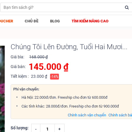
OUCHER
CHỦ ĐỀ
BLOG
TÌM KIẾM NÂNG CAO
Chúng Tôi Lên Đường, Tuổi Hai Mươi...
Giá bìa:
168.000 ₫
145.000
₫
Giá bán:
Tiết kiệm :
23.000 ₫
-14%
Phí vận chuyển:
Hà Nội: 22.000đ/đơn. Freeship cho đơn từ 600.000đ
Các tỉnh khác: 28.000đ/đơn. Freeship cho đơn từ 900.000đ
Chính sách vận chuyển
Chính sách b
Số lượng:
-
+