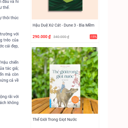
n đấu và hi
ư thế.
ự thôi thúc
Hậu Duệ Xứ Cát - Dune 3 - Bìa Mềm
 trường với
290.000 ₫
340.000 ₫
-15%
g trẻo của
ớc cái đẹp,
 “Hậu chiến
ủa tác giả;
iến mà còn
chứng cả về
ộng rãi với
 sách không
Thế Giới Trong Giọt Nước