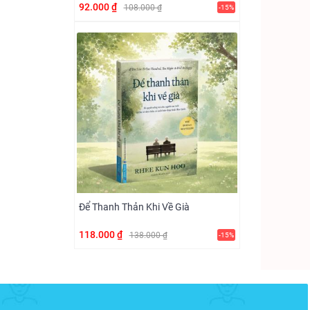
92.000 ₫
108.000 ₫
-15%
Để Thanh Thản Khi Về Già
118.000 ₫
138.000 ₫
-15%