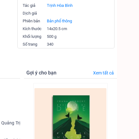
Tác giả
Trịnh Hòa Bình
Dịch giả
Phiên bản
Bản phổ thông
Kích thước
14x20.5 cm
Khối lượng
500 g
Số trang
340
Gợi ý cho bạn
Xem tất cả
 Quảng Trị