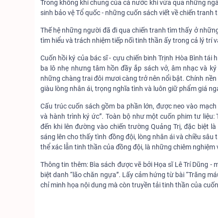
Trong không khí chung của cả nước khi vừa qua những ngày 
sinh bảo vệ Tổ quốc - những cuốn sách viết về chiến tranh 
Thế hệ những người đã đi qua chiến tranh tìm thấy ở những 
tìm hiểu và trách nhiệm tiếp nối tinh thần ấy trong cả lý trí v
Cuốn hồi ký của bác sĩ - cựu chiến binh Trịnh Hòa Bình tái 
ba lô nhẹ nhưng tâm hồn đầy ắp sách vở, âm nhạc và ký ứ
những chàng trai đôi mươi càng trở nên nổi bật. Chính nền 
giàu lòng nhân ái, trọng nghĩa tình và luôn giữ phẩm giá n
Cấu trúc cuốn sách gồm ba phần lớn, được neo vào mạch thờ
và hành trình ký ức”. Toàn bộ như một cuốn phim tư liệu: T
đến khi lên đường vào chiến trường Quảng Trị, đặc biệt l
sáng lên cho thấy tình đồng đội, lòng nhân ái và chiều sâu 
thể xác lẫn tinh thần của đồng đội, là những chiêm nghiệm v
Thông tin thêm: Bìa sách được vẽ bởi Họa sĩ Lê Trí Dũng - 
biệt danh “lão chăn ngựa”. Lấy cảm hứng từ bài “Trăng má
chỉ minh họa nội dung mà còn truyền tải tinh thần của cuốn 