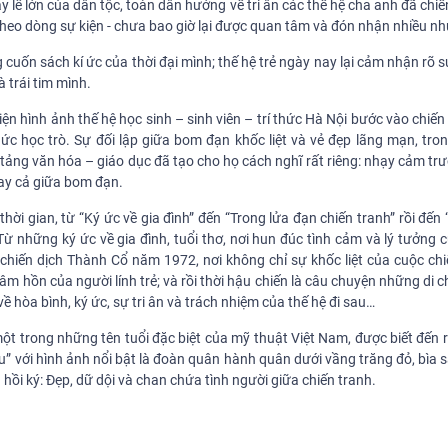
lễ lớn của dân tộc, toàn dân hướng về tri ân các thế hệ cha anh đã chiế
theo dòng sự kiện - chưa bao giờ lại được quan tâm và đón nhận nhiều nh
cuốn sách kí ức của thời đại mình; thế hệ trẻ ngày nay lại cảm nhận rõ s
à trái tim mình.
hiện hình ảnh thế hệ học sinh – sinh viên – trí thức Hà Nội bước vào chiến
c học trò. Sự đối lập giữa bom đạn khốc liệt và vẻ đẹp lãng mạn, tron
tảng văn hóa – giáo dục đã tạo cho họ cách nghĩ rất riêng: nhạy cảm trư
gay cả giữa bom đạn.
i gian, từ “Ký ức về gia đình” đến “Trong lửa đạn chiến tranh” rồi đến
ừ những ký ức về gia đình, tuổi thơ, nơi hun đúc tình cảm và lý tưởng c
à chiến dịch Thành Cổ năm 1972, nơi không chỉ sự khốc liệt của cuộc ch
tâm hồn của người lính trẻ; và rồi thời hậu chiến là câu chuyện những di 
ề hòa bình, ký ức, sự tri ân và trách nhiệm của thế hệ đi sau…
một trong những tên tuổi đặc biệt của mỹ thuật Việt Nam, được biết đến r
u” với hình ảnh nổi bật là đoàn quân hành quân dưới vầng trăng đỏ, bìa
hồi ký: Đẹp, dữ dội và chan chứa tình người giữa chiến tranh.