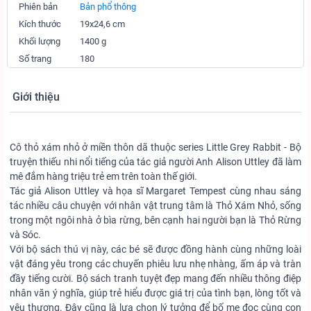
Phiên bản
Bản phổ thông
Kích thước
19x24,6 cm
Khối lượng
1400 g
Số trang
180
Giới thiệu
Cô thỏ xám nhỏ ở miền thôn dã thuộc series Little Grey Rabbit - Bộ
truyện thiếu nhi nổi tiếng của tác giả người Anh Alison Uttley đã làm
mê đắm hàng triệu trẻ em trên toàn thế giới.
Tác giả Alison Uttley và họa sĩ Margaret Tempest cùng nhau sáng
tác nhiều câu chuyện với nhân vật trung tâm là Thỏ Xám Nhỏ, sống
trong một ngôi nhà ở bìa rừng, bên cạnh hai người bạn là Thỏ Rừng
và Sóc.
Với bộ sách thú vị này, các bé sẽ được đồng hành cùng những loài
vật đáng yêu trong các chuyến phiêu lưu nhẹ nhàng, ấm áp và tràn
đầy tiếng cười. Bộ sách tranh tuyệt đẹp mang đến nhiều thông điệp
nhân văn ý nghĩa, giúp trẻ hiểu được giá trị của tình bạn, lòng tốt và
yêu thương. Đây cũng là lựa chọn lý tưởng để bố mẹ đọc cùng con