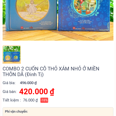
COMBO 2 CUỐN CÔ THỎ XÁM NHỎ Ở MIỀN
THÔN DÃ (Đinh Tị)
Giá bìa:
496.000 ₫
420.000
₫
Giá bán:
Tiết kiệm :
76.000 ₫
-16%
Phí vận chuyển: