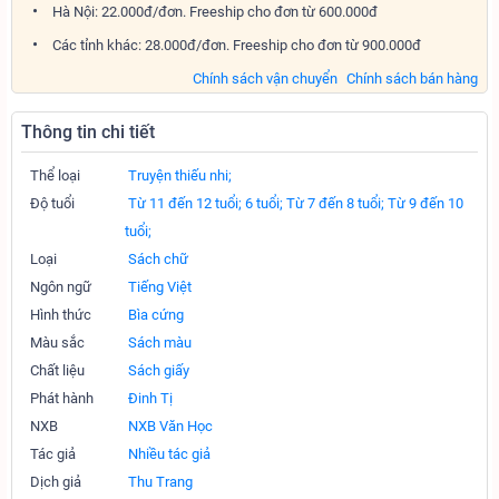
Hà Nội: 22.000đ/đơn. Freeship cho đơn từ 600.000đ
Các tỉnh khác: 28.000đ/đơn. Freeship cho đơn từ 900.000đ
Chính sách vận chuyển
Chính sách bán hàng
Thông tin chi tiết
Thể loại
Truyện thiếu nhi;
Độ tuổi
Từ 11 đến 12 tuổi;
6 tuổi;
Từ 7 đến 8 tuổi;
Từ 9 đến 10
tuổi;
Loại
Sách chữ
Ngôn ngữ
Tiếng Việt
Hình thức
Bìa cứng
Màu sắc
Sách màu
Chất liệu
Sách giấy
Phát hành
Đinh Tị
NXB
NXB Văn Học
Tác giả
Nhiều tác giả
Dịch giả
Thu Trang