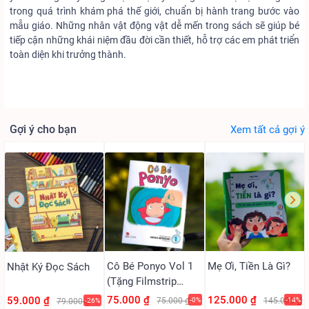
trong quá trình khám phá thế giới, chuẩn bị hành trang bước vào
mẫu giáo. Những nhân vật động vật dễ mến trong sách sẽ giúp bé
tiếp cận những khái niệm đầu đời cần thiết, hỗ trợ các em phát triển
toàn diện khi trưởng thành.
Gợi ý cho bạn
Xem tất cả gợi ý
Cô Bé Ponyo Vol 1
Mẹ Ơi, Tiền Là Gì?
Nhật Ký Đọc Sách
(Tặng Filmstrip
PVC)
75.000 ₫
125.000 ₫
59.000 ₫
75.000 ₫
-0%
145.000 ₫
-14%
79.000 ₫
-26%