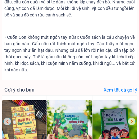
đầu, cậu còn quên và bị tè dầm, không kịp chạy đến bô. Nhưng cuối
cùng, vịt con đã làm được. Mỗi khi đi vệ sinh, vịt con đều tự ngồi lên
bô và sau đó còn rửa cánh sạch sẽ.
• Cuốn Con không mút ngón tay nữa!: Cuốn sách là câu chuyện về
bạn gấu nâu. Gấu nâu rất thích mút ngón tay. Cậu thấy mút ngón
tay ngon như ăn hạt đậu. Nhưng cậu đã lớn rồi nên cậu cần tập bỏ
thói quen này. Thế là gấu nâu không còn mút ngón tay khi chơi xếp
hình, khi đọc sách, khi cuộn mình nằm xuống, khi đi ngủ... và bất cứ
khi nào nữa.
Gợi ý cho bạn
Xem tất cả gợi ý