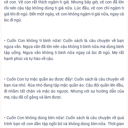
vịt con. Vịt con rất thích ngậm ti giả. Nhưng bây giờ, vịt con đã lớn
rồi nên cậu tập không dùng ti giả nữa. Lúc đầu, vịt con chỉ ngậm ti
giả khi đi ngủ. Đến một ngày, vịt con không ngậm ti giả nữa, ngay cả
lúc đi ngủ.
• Cuốn Con không ti bình nữa!: Cuốn sách là câu chuyện về bạn
ngựa vằn. Ngựa vằn đã lớn nên cậu không ti bình nữa mà dùng bình
tập uống. Ngựa vằn không ti bình nữa ngay cả lúc đi ngủ. Mẹ rất
hạnh phúc và tự hào về cậu.
• Cuốn Con tự mặc quần áo được đấy!: Cuốn sách là câu chuyện về
bạn rùa nhỏ. Rùa nhỏ đang tập mặc quần áo. Cậu đội quần lên đầu,
đi nhầm tất chân và mặc áo ngược. Nhưng với sự hướng dẫn của
mẹ, cậu đã cố gắng và làm được.
• Cuốn Con không dùng bỉm nữa!: Cuốn sách là câu chuyện về quá
trình bạn vịt con dần tập ngồi bô và không dùng bỉm nữa. Thời gian