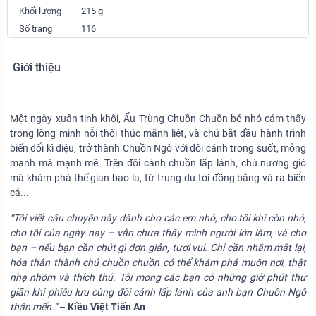
Khối lượng
215 g
Số trang
116
Giới thiệu
Một ngày xuân tinh khôi, Ấu Trùng Chuồn Chuồn bé nhỏ cảm thấy
trong lòng mình nỗi thôi thúc mãnh liệt, và chú bắt đầu hành trình
biến đổi kì diệu, trở thành Chuồn Ngô với đôi cánh trong suốt, mỏng
manh mà mạnh mẽ. Trên đôi cánh chuồn lấp lánh, chú nương gió
mà khám phá thế gian bao la, từ trung du tới đồng bằng và ra biển
cả...
“
Tôi viết câu chuyện này dành cho các em nhỏ, cho tôi khi còn nhỏ,
cho tôi của ngày nay – vẫn chưa thấy mình người lớn lắm, và cho
bạn – nếu bạn cần chút gì đơn giản, tươi vui. Chỉ cần nhắm mắt lại,
hóa thân thành chú chuồn chuồn có thể khám phá muôn nơi, thật
nhẹ nhõm và thích thú. Tôi mong các bạn có những giờ phút thư
giãn khi phiêu lưu cùng đôi cánh lấp lánh của anh bạn Chuồn Ngô
thân mến.”
–
Kiều Việt Tiến An