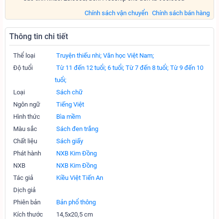
Chính sách vận chuyển
Chính sách bán hàng
Thông tin chi tiết
Thể loại
Truyện thiếu nhi;
Văn học Việt Nam;
Độ tuổi
Từ 11 đến 12 tuổi;
6 tuổi;
Từ 7 đến 8 tuổi;
Từ 9 đến 10
tuổi;
Loại
Sách chữ
Ngôn ngữ
Tiếng Việt
Hình thức
Bìa mềm
Màu sắc
Sách đen trắng
Chất liệu
Sách giấy
Phát hành
NXB Kim Đồng
NXB
NXB Kim Đồng
Tác giả
Kiều Việt Tiến An
Dịch giả
Phiên bản
Bản phổ thông
Kích thước
14,5x20,5 cm