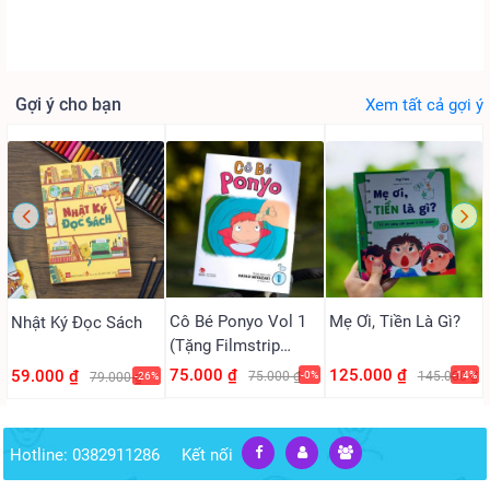
Gợi ý cho bạn
Xem tất cả gợi ý
Cô Bé Ponyo Vol 1
Mẹ Ơi, Tiền Là Gì?
Nhật Ký Đọc Sách
(Tặng Filmstrip
PVC)
75.000 ₫
125.000 ₫
59.000 ₫
75.000 ₫
-0%
145.000 ₫
-14%
79.000 ₫
-26%
Hotline: 0382911286
Kết nối