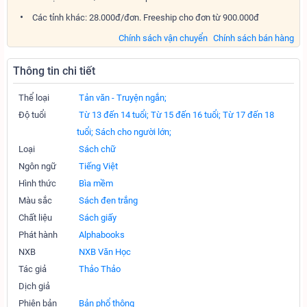
Các tỉnh khác: 28.000đ/đơn. Freeship cho đơn từ 900.000đ
Chính sách vận chuyển
Chính sách bán hàng
Thông tin chi tiết
Thể loại
Tản văn - Truyện ngắn;
Độ tuổi
Từ 13 đến 14 tuổi;
Từ 15 đến 16 tuổi;
Từ 17 đến 18
tuổi;
Sách cho người lớn;
Loại
Sách chữ
Ngôn ngữ
Tiếng Việt
Hình thức
Bìa mềm
Màu sắc
Sách đen trắng
Chất liệu
Sách giấy
Phát hành
Alphabooks
NXB
NXB Văn Học
Tác giả
Thảo Thảo
Dịch giả
Phiên bản
Bản phổ thông