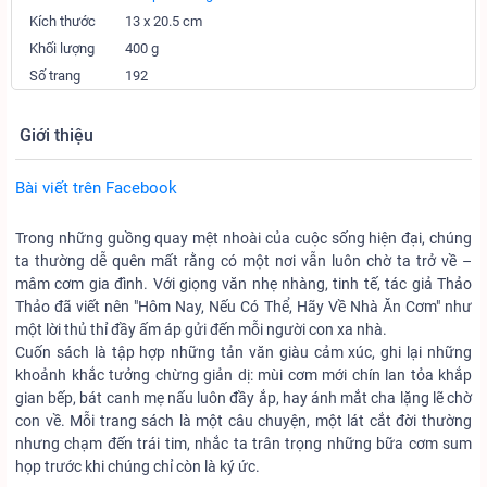
Kích thước
13 x 20.5 cm
Khối lượng
400 g
Số trang
192
Giới thiệu
Bài viết trên Facebook
Trong những guồng quay mệt nhoài của cuộc sống hiện đại, chúng
ta thường dễ quên mất rằng có một nơi vẫn luôn chờ ta trở về –
mâm cơm gia đình. Với giọng văn nhẹ nhàng, tinh tế, tác giả Thảo
Thảo đã viết nên "Hôm Nay, Nếu Có Thể, Hãy Về Nhà Ăn Cơm" như
một lời thủ thỉ đầy ấm áp gửi đến mỗi người con xa nhà.
Cuốn sách là tập hợp những tản văn giàu cảm xúc, ghi lại những
khoảnh khắc tưởng chừng giản dị: mùi cơm mới chín lan tỏa khắp
gian bếp, bát canh mẹ nấu luôn đầy ắp, hay ánh mắt cha lặng lẽ chờ
con về. Mỗi trang sách là một câu chuyện, một lát cắt đời thường
nhưng chạm đến trái tim, nhắc ta trân trọng những bữa cơm sum
họp trước khi chúng chỉ còn là ký ức.