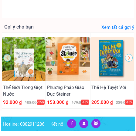
Gợi ý cho bạn
Xem tất cả gợi ý
Thế Giới Trong Giọt
Phương Pháp Giáo
Thế Hệ Tuyệt Vời
Nước
Dục Steiner
92.000 ₫
153.000 ₫
205.000 ₫
108.000 ₫
-15%
179.000 ₫
-15%
239.000 ₫
-15%
Hotline: 0382911286
Kết nối