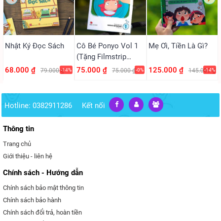
Cô Bé Ponyo Vol 1
Mẹ Ơi, Tiền Là Gì?
Nhật Ký Đọc Sách
(Tặng Filmstrip
PVC)
75.000 ₫
125.000 ₫
68.000 ₫
75.000 ₫
-0%
145.000 ₫
-14%
79.000 ₫
-14%
Hotline: 0382911286
Kết nối
Thông tin
Trang chủ
Giới thiệu - liên hệ
Chính sách - Hướng dẫn
Chính sách bảo mật thông tin
Chính sách bảo hành
Chính sách đổi trả, hoàn tiền