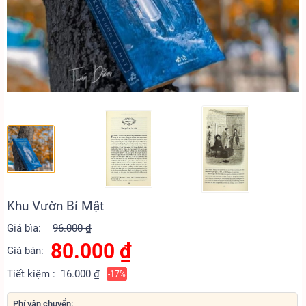
Khu Vườn Bí Mật
Giá bìa:
96.000 ₫
80.000
₫
Giá bán:
Tiết kiệm :
16.000 ₫
-17%
Phí vận chuyển: