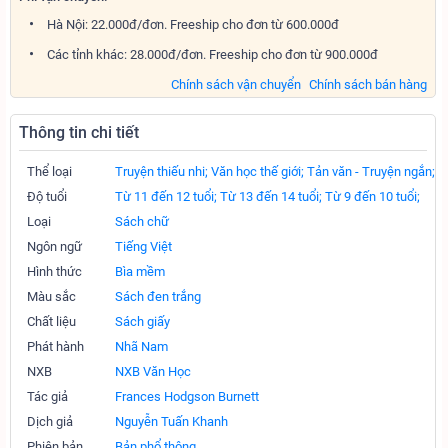
Hà Nội: 22.000đ/đơn. Freeship cho đơn từ 600.000đ
Các tỉnh khác: 28.000đ/đơn. Freeship cho đơn từ 900.000đ
Chính sách vận chuyển
Chính sách bán hàng
Thông tin chi tiết
Thể loại
Truyện thiếu nhi;
Văn học thế giới;
Tản văn - Truyện ngắn;
Độ tuổi
Từ 11 đến 12 tuổi;
Từ 13 đến 14 tuổi;
Từ 9 đến 10 tuổi;
Loại
Sách chữ
Ngôn ngữ
Tiếng Việt
Hình thức
Bìa mềm
Màu sắc
Sách đen trắng
Chất liệu
Sách giấy
Phát hành
Nhã Nam
NXB
NXB Văn Học
Tác giả
Frances Hodgson Burnett
Dịch giả
Nguyễn Tuấn Khanh
Phiên bản
Bản phổ thông