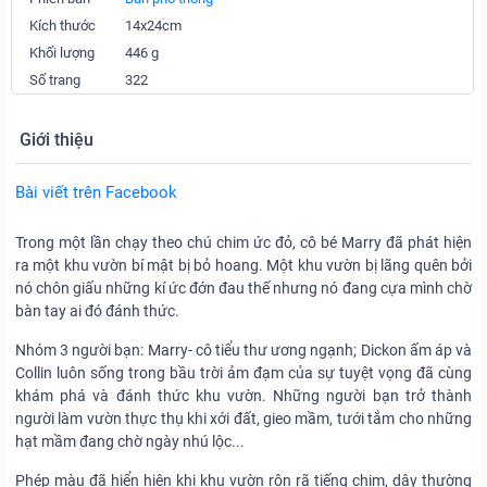
Kích thước
14x24cm
Khối lượng
446 g
Số trang
322
Giới thiệu
Bài viết trên Facebook
Trong một lần chạy theo chú chim ức đỏ, cô bé Marry đã phát hiện
ra một khu vườn bí mật bị bỏ hoang. Một khu vườn bị lãng quên bởi
nó chôn giấu những kí ức đớn đau thế nhưng nó đang cựa mình chờ
bàn tay ai đó đánh thức.
Nhóm 3 người bạn: Marry- cô tiểu thư ương ngạnh; Dickon ấm áp và
Collin luôn sống trong bầu trời ảm đạm của sự tuyệt vọng đã cùng
khám phá và đánh thức khu vườn. Những người bạn trở thành
người làm vườn thực thụ khi xới đất, gieo mầm, tưới tắm cho những
hạt mầm đang chờ ngày nhú lộc...
Phép màu đã hiển hiện khi khu vườn rộn rã tiếng chim, dây thường