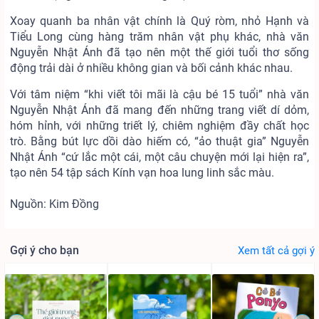
Xoay quanh ba nhân vật chính là Quý ròm, nhỏ Hạnh và
Tiểu Long cùng hàng trăm nhân vật phụ khác, nhà văn
Nguyễn Nhật Ánh đã tạo nên một thế giới tuổi thơ sống
động trải dài ở nhiều không gian và bối cảnh khác nhau.
Với tâm niệm “khi viết tôi mãi là cậu bé 15 tuổi” nhà văn
Nguyễn Nhật Ánh đã mang đến những trang viết dí dỏm,
hóm hỉnh, với những triết lý, chiêm nghiệm đầy chất học
trò. Bằng bút lực dồi dào hiếm có, “ảo thuật gia” Nguyễn
Nhật Ánh “cứ lắc một cái, một câu chuyện mới lại hiện ra”,
tạo nên 54 tập sách Kính vạn hoa lung linh sắc màu.
Nguồn: Kim Đồng
Gợi ý cho bạn
Xem tất cả gợi ý