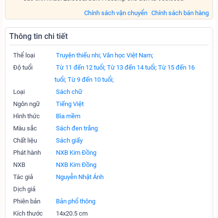
Chính sách vận chuyển
Chính sách bán hàng
Thông tin chi tiết
Thể loại
Truyện thiếu nhi;
Văn học Việt Nam;
Độ tuổi
Từ 11 đến 12 tuổi;
Từ 13 đến 14 tuổi;
Từ 15 đến 16
tuổi;
Từ 9 đến 10 tuổi;
Loại
Sách chữ
Ngôn ngữ
Tiếng Việt
Hình thức
Bìa mềm
Màu sắc
Sách đen trắng
Chất liệu
Sách giấy
Phát hành
NXB Kim Đồng
NXB
NXB Kim Đồng
Tác giả
Nguyễn Nhật Ánh
Dịch giả
Phiên bản
Bản phổ thông
Kích thước
14x20.5 cm