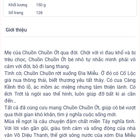
Khối lượng
150 g
Số trang
128
Giới thiệu
Mẹ của Chuồn Chuồn Ớt qua đời. Chới với vì đau khổ và bị
trêu chọc, Chuồn Chuồn Ớt bé nhỏ tự nhắc mình phải vô
cảm với đời, bỏ đi lang thang.
Tình cờ, Chuồn Chuồn rớt xuống Đìa Miễu. Ở đó có Cố Lộc
già nua thông thái, biết thương yêu tất thảy. Có cua Càng
Kềnh thô lỗ, ác mồm ác miệng nhưng tâm thiện lành. Có
ếch Trớt là ngôi sao thể hình, luôn giúp đỡ bất kì ai cần
đến…
Tất cả đã cùng cưu mang Chuồn Chuồn Ớt, giúp cô bé vượt
qua thời gian khó khăn, tìm ý nghĩa cuộc sống mới.
Mùa rễ ngọt là câu chuyện đậm chất miền Tây nghĩa tình.
Với lời văn gần gũi, giàu tình cảm và sống động của nhà
văn Võ Diệu Thanh, thế giới sông nước của xóm Đìa Miễu