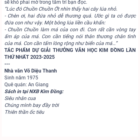
sẽ khó phai mờ trong tâm trí bạn đọc.
“Lúc đó Chuồn Chuồn Ớt nhìn thấy hai cây lúa nhỏ.
- Chèn ơi, hai đứa nhỏ dễ thương quá. Ước gì ta có được
đứa con như vậy. Một bông lúa liền cầu khẩn:
- Chuồn Chuồn làm má của con đi. Con rất cần vòng tay
ấm áp của má. Con cần tiếng nói thân thương chân tình
của má. Con cần tấm lòng rộng như biển của má…”
TÁC PHẨM DỰ GIẢI THƯỞNG VĂN HỌC KIM ĐỒNG LẦN
THỨ NHẤT 2023-2025
---
Nhà văn Võ Diệu Thanh
Sinh năm 1975
Quê quán: An Giang
Sách in tại NXB Kim Đồng:
Siêu nhân cua
Chúng mình bay đầy trời
Thiên thần ốc tiêu