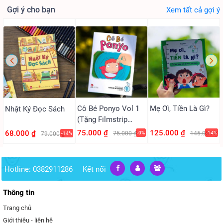
Gợi ý cho bạn
Xem tất cả gợi ý
Cô Bé Ponyo Vol 1
Mẹ Ơi, Tiền Là Gì?
Nhật Ký Đọc Sách
(Tặng Filmstrip
PVC)
75.000 ₫
125.000 ₫
68.000 ₫
75.000 ₫
-0%
145.000 ₫
-14%
79.000 ₫
-14%
Hotline: 0382911286
Kết nối
Thông tin
Trang chủ
Giới thiệu - liên hệ