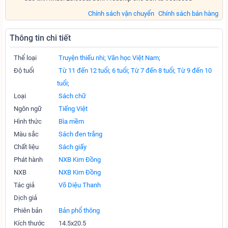
Chính sách vận chuyển
Chính sách bán hàng
Thông tin chi tiết
Thể loại
Truyện thiếu nhi;
Văn học Việt Nam;
Độ tuổi
Từ 11 đến 12 tuổi;
6 tuổi;
Từ 7 đến 8 tuổi;
Từ 9 đến 10
tuổi;
Loại
Sách chữ
Ngôn ngữ
Tiếng Việt
Hình thức
Bìa mềm
Màu sắc
Sách đen trắng
Chất liệu
Sách giấy
Phát hành
NXB Kim Đồng
NXB
NXB Kim Đồng
Tác giả
Võ Diệu Thanh
Dịch giả
Phiên bản
Bản phổ thông
Kích thước
14.5x20.5