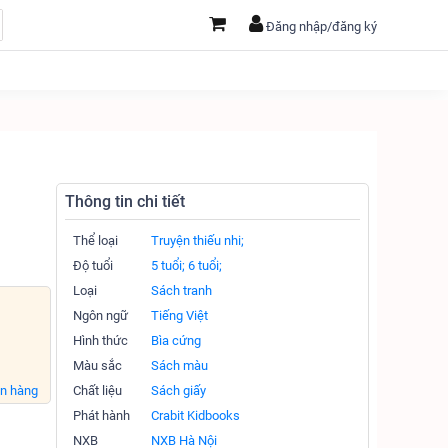
Đăng nhập/đăng ký
Thông tin chi tiết
Thể loại
Truyện thiếu nhi;
Độ tuổi
5 tuổi;
6 tuổi;
Loại
Sách tranh
Ngôn ngữ
Tiếng Việt
Hình thức
Bìa cứng
Màu sắc
Sách màu
án hàng
Chất liệu
Sách giấy
Phát hành
Crabit Kidbooks
NXB
NXB Hà Nội