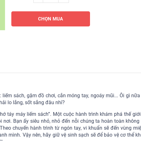
CHỌN MUA
liếm sách, gặm đồ chơi, cắn móng tay, ngoáy mũi... Ôi gì nữa n
hải lo lắng, sốt sắng đâu nhỉ?
hớ táy máy liếm sách”. Một cuộc hành trình khám phá thế giới
ọi nơi. Bạn ấy siêu nhỏ, nhỏ đến nỗi chúng ta hoàn toàn không 
 Theo chuyến hành trình từ ngón tay, vi khuẩn sẽ đến vùng miện
uanh mình. Vậy nên, hãy giữ vệ sinh sạch sẽ để bảo vệ cơ thể k