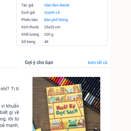
Tác giả
Idan Ben-Barak
Dịch giả
Quỳnh Lê
Phiên bản
Bản phổ thông
Kích thước
25x25 cm
Khối lượng
320 g
Số trang
48
Gợi ý cho bạn
Xem tất cả
hỉ? Ti tỉ
 vi khuẩn
biết gì về
g; rồi từ
hoẻ mạnh,