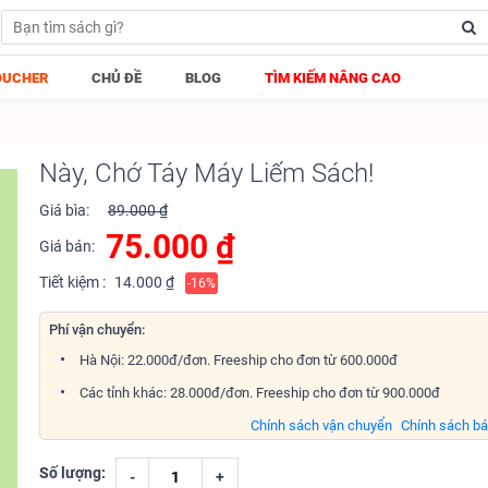
OUCHER
CHỦ ĐỀ
BLOG
TÌM KIẾM NÂNG CAO
Này, Chớ Táy Máy Liếm Sách!
Giá bìa:
89.000 ₫
75.000
₫
Giá bán:
Tiết kiệm :
14.000 ₫
-16%
Phí vận chuyển:
Hà Nội: 22.000đ/đơn. Freeship cho đơn từ 600.000đ
Các tỉnh khác: 28.000đ/đơn. Freeship cho đơn từ 900.000đ
Chính sách vận chuyển
Chính sách b
Số lượng:
-
+