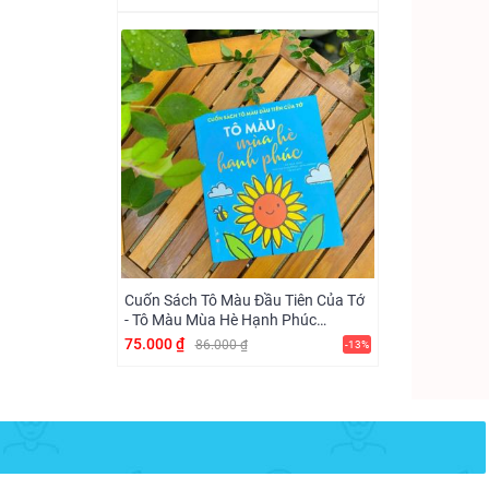
Cuốn Sách Tô Màu Đầu Tiên Của Tớ
- Tô Màu Mùa Hè Hạnh Phúc
(Vizibook)
75.000 ₫
86.000 ₫
-13%