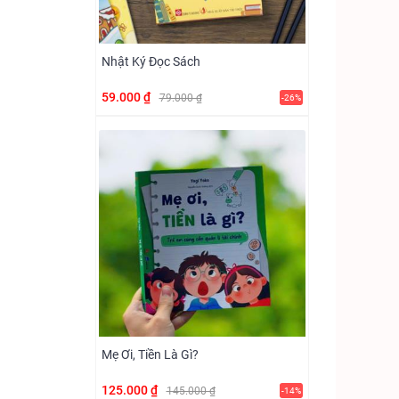
Nhật Ký Đọc Sách
59.000 ₫
79.000 ₫
-26%
Mẹ Ơi, Tiền Là Gì?
125.000 ₫
145.000 ₫
-14%