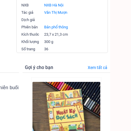
NXB
NXB Hà Nội
Tác giả
Văn Thị Mượn
Dịch giả
Phiên bản
Bản phổ thông
Kích thước
23,7 x 21,3 cm
Khối lượng
300 g
Số trang
36
Gợi ý cho bạn
Xem tất cả
hiên buổi