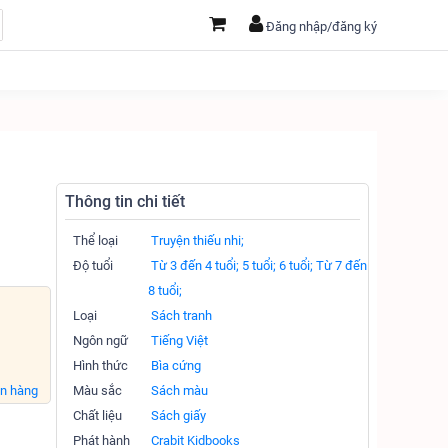
Đăng nhập/đăng ký
Thông tin chi tiết
Thể loại
Truyện thiếu nhi;
Độ tuổi
Từ 3 đến 4 tuổi;
5 tuổi;
6 tuổi;
Từ 7 đến
8 tuổi;
Loại
Sách tranh
Ngôn ngữ
Tiếng Việt
Hình thức
Bìa cứng
án hàng
Màu sắc
Sách màu
Chất liệu
Sách giấy
Phát hành
Crabit Kidbooks