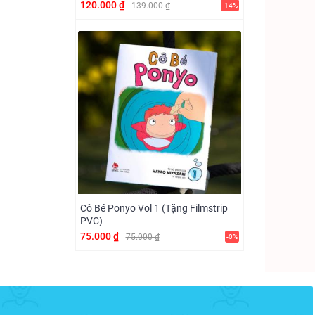
120.000 ₫
139.000 ₫
-14%
Cô Bé Ponyo Vol 1 (Tặng Filmstrip
PVC)
75.000 ₫
75.000 ₫
-0%