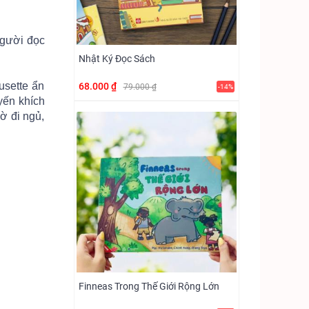
người đọc
Nhật Ký Đọc Sách
usette ẩn
68.000 ₫
79.000 ₫
-14%
yến khích
ờ đi ngủ,
Finneas Trong Thế Giới Rộng Lớn