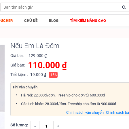
OUCHER
CHỦ ĐỀ
BLOG
TÌM KIẾM NÂNG CAO
Nếu Em Là Đêm
Giá bìa:
129.000 ₫
110.000
₫
Giá bán:
Tiết kiệm :
19.000 ₫
-15%
Phí vận chuyển:
Hà Nội: 22.000đ/đơn. Freeship cho đơn từ 600.000đ
Các tỉnh khác: 28.000đ/đơn. Freeship cho đơn từ 900.000đ
Chính sách vận chuyển
Chính sách b
Số lượng:
-
+