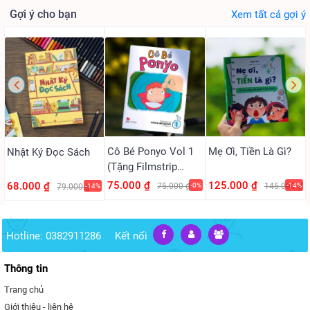
Gợi ý cho bạn
Xem tất cả gợi ý
Cô Bé Ponyo Vol 1
Mẹ Ơi, Tiền Là Gì?
Nhật Ký Đọc Sách
(Tặng Filmstrip
PVC)
75.000 ₫
125.000 ₫
68.000 ₫
75.000 ₫
-0%
145.000 ₫
-14%
79.000 ₫
-14%
Hotline: 0382911286
Kết nối
Thông tin
Trang chủ
Giới thiệu - liên hệ