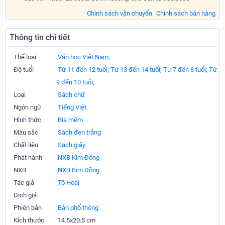
Chính sách vận chuyển
Chính sách bán hàng
Thông tin chi tiết
Thể loại
Văn học Việt Nam;
Độ tuổi
Từ 11 đến 12 tuổi;
Từ 13 đến 14 tuổi;
Từ 7 đến 8 tuổi;
Từ
9 đến 10 tuổi;
Loại
Sách chữ
Ngôn ngữ
Tiếng Việt
Hình thức
Bìa mềm
Màu sắc
Sách đen trắng
Chất liệu
Sách giấy
Phát hành
NXB Kim Đồng
NXB
NXB Kim Đồng
Tác giả
Tô Hoài
Dịch giả
Phiên bản
Bản phổ thông
Kích thước
14.5x20.5 cm