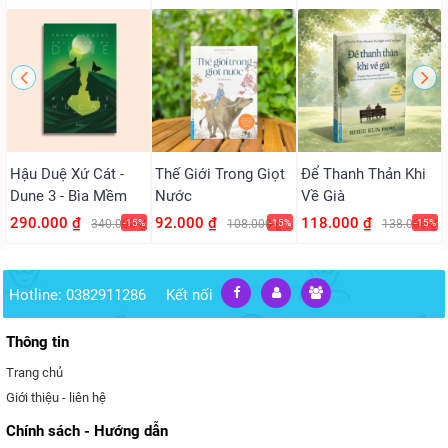
Hậu Duệ Xứ Cát -
Thế Giới Trong Giọt
Để Thanh Thản Khi
Dune 3 - Bìa Mềm
Nước
Về Già
290.000 ₫
92.000 ₫
118.000 ₫
340.000 ₫
-15%
108.000 ₫
-15%
138.000 ₫
-15%
Hotline: 0382911286
Kết nối
Thông tin
Trang chủ
Giới thiệu - liên hệ
Chính sách - Hướng dẫn