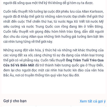
người đã sống qua một thế kỷ thì không dễ gì tóm cụ ta được.
Cuốn tiểu thuyết hồi tưởng lại cuộc đời phiêu lưu của Allan Karlsson,
người đã đi khắp thế giới từ những năm trước Đại chiến thế giới thứ
nhất đến cuộc Thế chiến thứ hai, từ nước Nga Xô Viết tới nước Mỹ
siêu cường và nước Trung Quốc con rồng đang lên ở Viễn Đông.
Cuốn tiểu thuyết với giọng điệu hóm hỉnh trào lộng, dẫn dắt người
đọc chu du cùng Allan qua những tình huống giả tưởng làm bật lên
cái nhìn tưng tửng về thế giới này.
Những xung đột văn hóa, ý thức hệ và những nét khác thường của
các vùng đất xa xôi, càng chứng tỏ sự đa dạng của nhân loại trong
thế giới có vẻ phẳng này. Cuốn tiểu thuyết
Ông Trăm Tuổi Trèo Qua
Cửa Sổ Và Biến Mất
đã trở thành hiện tượng quốc gia ở Thụy Điển,
đem lại cho người đọc một cái nhìn hài hước kín đáo của văn hóa
Bắc Âu, nơi có truyền thống tôn quý văn học lâu đời.
Gợi ý cho bạn
Xem tất cả gợi ý