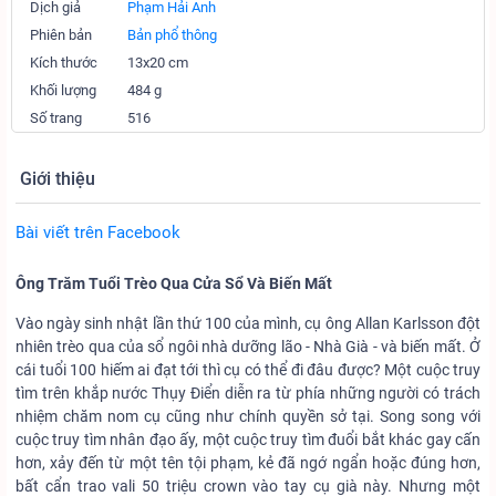
Dịch giả
Phạm Hải Anh
Phiên bản
Bản phổ thông
Kích thước
13x20 cm
Khối lượng
484 g
Số trang
516
Giới thiệu
Bài viết trên Facebook
Ông Trăm Tuổi Trèo Qua Cửa Sổ Và Biến Mất
Vào ngày sinh nhật lần thứ 100 của mình, cụ ông Allan Karlsson đột
nhiên trèo qua của sổ ngôi nhà dưỡng lão - Nhà Già - và biến mất. Ở
cái tuổi 100 hiếm ai đạt tới thì cụ có thể đi đâu được? Một cuộc truy
tìm trên khắp nước Thụy Điển diễn ra từ phía những người có trách
nhiệm chăm nom cụ cũng như chính quyền sở tại. Song song với
cuộc truy tìm nhân đạo ấy, một cuộc truy tìm đuổi bắt khác gay cấn
hơn, xảy đến từ một tên tội phạm, kẻ đã ngớ ngẩn hoặc đúng hơn,
bất cẩn trao vali 50 triệu crown vào tay cụ già này. Nhưng một