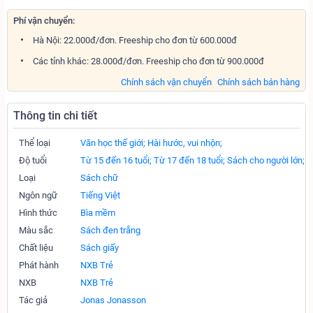
Phí vận chuyển:
Hà Nội: 22.000đ/đơn. Freeship cho đơn từ 600.000đ
Các tỉnh khác: 28.000đ/đơn. Freeship cho đơn từ 900.000đ
Chính sách vận chuyển
Chính sách bán hàng
Thông tin chi tiết
Thể loại
Văn học thế giới;
Hài hước, vui nhộn;
Độ tuổi
Từ 15 đến 16 tuổi;
Từ 17 đến 18 tuổi;
Sách cho người lớn;
Loại
Sách chữ
Ngôn ngữ
Tiếng Việt
Hình thức
Bìa mềm
Màu sắc
Sách đen trắng
Chất liệu
Sách giấy
Phát hành
NXB Trẻ
NXB
NXB Trẻ
Tác giả
Jonas Jonasson