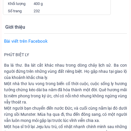
Khối lượng
400 g
Số trang
232
Giới thiệu
Bài viết trên Facebook
PHÚT BIỆT LY
Ba lá thư. Ba lát cắt khác nhau trong dòng chảy lịch sử. Ba con
người đứng trên những vùng đất riêng biệt. Họ gặp nhau tại giao lộ
của khoảnh khắc chia ly.
Một nhà thơ lưu vong trong biến cố thời cuộc, cuộc sống ly hương
tưởng chừng kéo dài ba năm đã hóa thành một đời. Quê hương mãi
bị niêm phong trong ký ức, chỉ có nỗi nhớ nhung không ngừng vùng
vẫy thoát ra.
Một người bạn chuyển đến nước Đức, và cuối cùng nằm lại đó dưới
rừng sồi Munster. Mùa hạ qua đi, thu đến đông sang, có một người
vẫn luôn mong mỏi gặp lại trước lúc vĩnh viễn chia xa.
Một họa sĩ trở lại Jeju lưu trú, cố nhặt nhạnh chính mình sau những