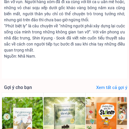
lần vỡ vụn. Người hàng xóm đã đi xa cùng với lời ca u uẩn mê hoặc,
những vỏ chai soju xếp dưới gốc kháo vàng bông năm xưa cũng
biến mất, người thân yêu chỉ có thể chuyện trò trong tưởng nhớ,
nhưng gió trên đảo thì chưa bao giờ ngừng thổi.
“Phút biệt ly” là câu chuyện về “những người phải xây dựng lại cuộc
sống của mình trong những không gian tan vỡ”. Với văn phong ưu
nhã đặc trưng, Shin Kyung - Sook đã viết nên cuốn tiểu thuyết sâu
sắc về cách con người tiếp tục bước đi sau khi chia tay những điều
quan trọng nhất.
Nguồn: Nhã Nam.
Gợi ý cho bạn
Xem tất cả gợi ý