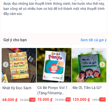
được đọc những bài thuyết trình thông minh, hài hước như thế này,
bạn cũng sẽ có nhiều hơn cơ hội để trở thành một nhà thuyết trình
đầy cảm xúc
Gợi ý cho bạn
Xem tất cả gợi ý
Cô Bé Ponyo Vol 1
Mẹ Ơi, Tiền Là Gì?
Nhật Ký Đọc Sách
(Tặng Filmstrip
PVC)
75.000 ₫
125.000 ₫
68.000 ₫
75.000 ₫
-0%
145.000 ₫
-14%
79.000 ₫
-14%