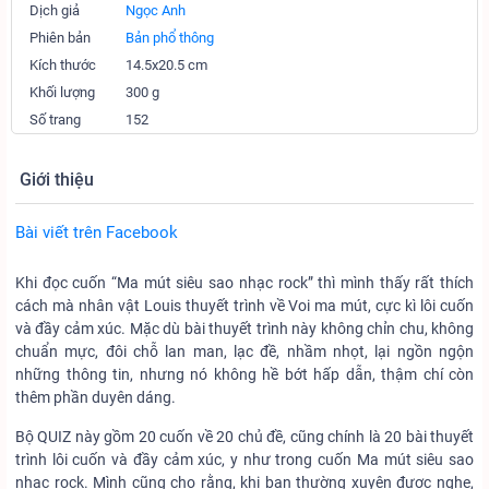
Dịch giả
Ngọc Anh
Phiên bản
Bản phổ thông
Kích thước
14.5x20.5 cm
Khối lượng
300 g
Số trang
152
Giới thiệu
Bài viết trên Facebook
Khi đọc cuốn “Ma mút siêu sao nhạc rock” thì mình thấy rất thích
cách mà nhân vật Louis thuyết trình về Voi ma mút, cực kì lôi cuốn
và đầy cảm xúc. Mặc dù bài thuyết trình này không chỉn chu, không
chuẩn mực, đôi chỗ lan man, lạc đề, nhầm nhọt, lại ngồn ngộn
những thông tin, nhưng nó không hề bớt hấp dẫn, thậm chí còn
thêm phần duyên dáng.
Bộ QUIZ này gồm 20 cuốn về 20 chủ đề, cũng chính là 20 bài thuyết
trình lôi cuốn và đầy cảm xúc, y như trong cuốn Ma mút siêu sao
nhạc rock. Mình cũng cho rằng, khi bạn thường xuyên được nghe,