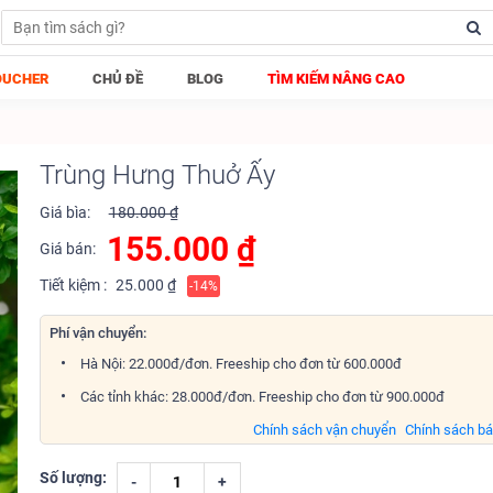
OUCHER
CHỦ ĐỀ
BLOG
TÌM KIẾM NÂNG CAO
Trùng Hưng Thuở Ấy
Giá bìa:
180.000 ₫
155.000
₫
Giá bán:
Tiết kiệm :
25.000 ₫
-14%
Phí vận chuyển:
Hà Nội: 22.000đ/đơn. Freeship cho đơn từ 600.000đ
Các tỉnh khác: 28.000đ/đơn. Freeship cho đơn từ 900.000đ
Chính sách vận chuyển
Chính sách b
Số lượng:
-
+