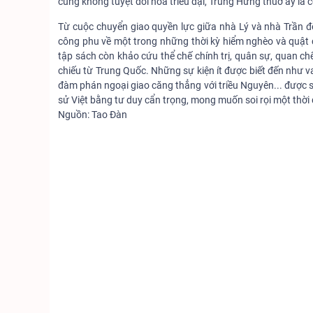
cũng không tuyệt đối hóa triều đại, Trùng Hưng thuở ấy là cố
Từ cuộc chuyển giao quyền lực giữa nhà Lý và nhà Trần 
công phu về một trong những thời kỳ hiểm nghèo và quật c
tập sách còn khảo cứu thể chế chính trị, quân sự, quan chế,
chiếu từ Trung Quốc. Những sự kiện ít được biết đến như va
đàm phán ngoại giao căng thẳng với triều Nguyên... được 
sử Việt bằng tư duy cẩn trọng, mong muốn soi rọi một thời đạ
Nguồn: Tao Đàn