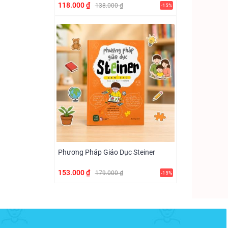
118.000 ₫
138.000 ₫
-15%
Phương Pháp Giáo Dục Steiner
153.000 ₫
179.000 ₫
-15%