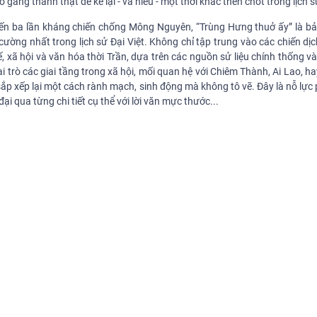
 gắng thành thật để kể lại - và hiểu - một thời khắc then chốt trong lịch s
đến ba lần kháng chiến chống Mông Nguyên, “Trùng Hưng thuở ấy” là bả
ường nhất trong lịch sử Đại Việt. Không chỉ tập trung vào các chiến dị
 xã hội và văn hóa thời Trần, dựa trên các nguồn sử liệu chính thống và 
i trò các giai tầng trong xã hội, mối quan hệ với Chiêm Thành, Ai Lao, h
sắp xếp lại một cách rành mạch, sinh động mà không tô vẽ. Đây là nỗ lự
i qua từng chi tiết cụ thể với lời văn mực thước...