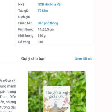
NXB
NXB Hội Nhà Văn
Tác giả
Tô Như
Dịch giả
Phiên bản
Bản phổ thông
Kích thước
14x20,5 cm
Khối lượng
350 g
Số trang
310
Gợi ý cho bạn
Xem tất cả
i cố và tái
c hùng mạnh
 quên trong
 Than, Diên
yên, nhưng
tượng đài,