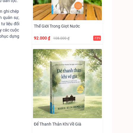
ử dân tộc.
n ghi chép
ch quân sự,
tư liệu đối
Thế Giới Trong Giọt Nước
ay các cuộc
c phục dựng
92.000 ₫
108.000 ₫
-15%
Để Thanh Thản Khi Về Già