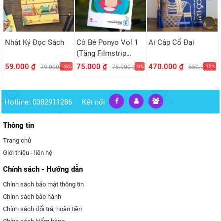
Cô Bé Ponyo Vol 1
Nhật Ký Đọc Sách
Ai Cập Cổ Đại
(Tặng Filmstrip
PVC)
75.000 ₫
59.000 ₫
470.000 ₫
75.000 ₫
-0%
79.000 ₫
-26%
550.000 ₫
-15%
Hotline: 0382911286
Kết nối
Thông tin
Trang chủ
Giới thiệu - liên hệ
Chính sách - Hướng dẫn
Chính sách bảo mật thông tin
Chính sách bảo hành
Chính sách đổi trả, hoàn tiền