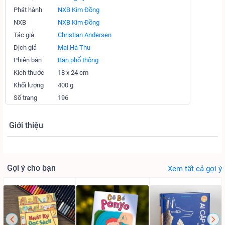
Phát hành
NXB Kim Đồng
NXB
NXB Kim Đồng
Tác giả
Christian Andersen
Dịch giả
Mai Hà Thu
Phiên bản
Bản phổ thông
Kích thước
18 x 24 cm
Khối lượng
400 g
Số trang
196
Giới thiệu
Gợi ý cho bạn
Xem tất cả gợi ý