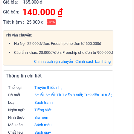
Giá bìa:
165.000 ₫
140.000
₫
Giá bán:
Tiết kiệm :
25.000 ₫
-16%
Phí vận chuyển:
Hà Nội: 22.000đ/đơn. Freeship cho đơn từ 600.000đ
Các tỉnh khác: 28.000đ/đơn. Freeship cho đơn từ 900.000đ
Chính sách vận chuyển
Chính sách bán hàng
Thông tin chi tiết
Thể loại
Truyện thiếu nhi;
Độ tuổi
5 tuổi;
6 tuổi;
Từ 7 đến 8 tuổi;
Từ 9 đến 10 tuổi;
Loại
Sách tranh
Ngôn ngữ
Tiếng Việt
Hình thức
Bìa mềm
Màu sắc
Sách màu
Chất liệu
Sách giấy