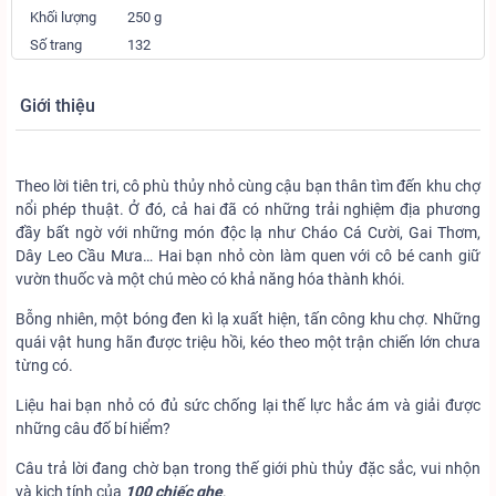
Khối lượng
250 g
Số trang
132
Giới thiệu
Theo lời tiên tri, cô phù thủy nhỏ cùng cậu bạn thân tìm đến khu chợ
nổi phép thuật. Ở đó, cả hai đã có những trải nghiệm địa phương
đầy bất ngờ với những món độc lạ như Cháo Cá Cười, Gai Thơm,
Dây Leo Cầu Mưa… Hai bạn nhỏ còn làm quen với cô bé canh giữ
vườn thuốc và một chú mèo có khả năng hóa thành khói.
Bỗng nhiên, một bóng đen kì lạ xuất hiện, tấn công khu chợ. Những
quái vật hung hãn được triệu hồi, kéo theo một trận chiến lớn chưa
từng có.
Liệu hai bạn nhỏ có đủ sức chống lại thế lực hắc ám và giải được
những câu đố bí hiểm?
Câu trả lời đang chờ bạn trong thế giới phù thủy đặc sắc, vui nhộn
và kịch tính của
100 chiếc ghe
.