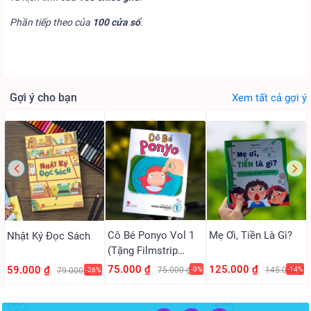
Phần tiếp theo của
100 cửa sổ
.
Gợi ý cho bạn
Xem tất cả gợi ý
Cô Bé Ponyo Vol 1
Mẹ Ơi, Tiền Là Gì?
Nhật Ký Đọc Sách
(Tặng Filmstrip
PVC)
75.000 ₫
125.000 ₫
59.000 ₫
75.000 ₫
-0%
145.000 ₫
-14%
79.000 ₫
-26%