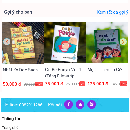
Gợi ý cho bạn
Xem tất cả gợi ý
Cô Bé Ponyo Vol 1
Mẹ Ơi, Tiền Là Gì?
Nhật Ký Đọc Sách
(Tặng Filmstrip
PVC)
75.000 ₫
125.000 ₫
59.000 ₫
75.000 ₫
-0%
145.000 ₫
-14%
79.000 ₫
-26%
Hotline: 0382911286
Kết nối
Thông tin
Trang chủ