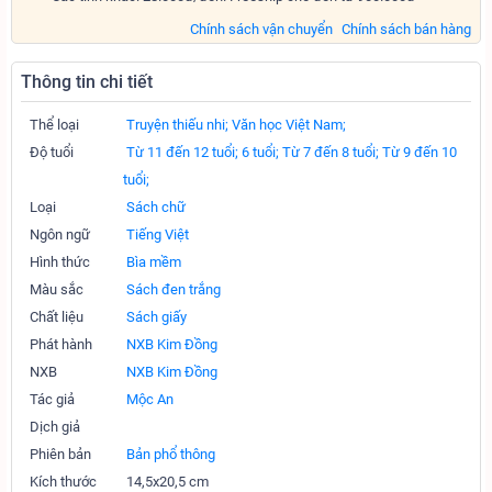
Chính sách vận chuyển
Chính sách bán hàng
Thông tin chi tiết
Thể loại
Truyện thiếu nhi;
Văn học Việt Nam;
Độ tuổi
Từ 11 đến 12 tuổi;
6 tuổi;
Từ 7 đến 8 tuổi;
Từ 9 đến 10
tuổi;
Loại
Sách chữ
Ngôn ngữ
Tiếng Việt
Hình thức
Bìa mềm
Màu sắc
Sách đen trắng
Chất liệu
Sách giấy
Phát hành
NXB Kim Đồng
NXB
NXB Kim Đồng
Tác giả
Mộc An
Dịch giả
Phiên bản
Bản phổ thông
Kích thước
14,5x20,5 cm