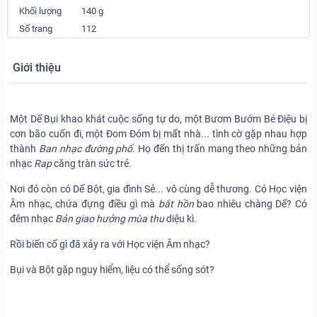
Khối lượng
140 g
Số trang
112
Giới thiệu
Một Dế Bụi khao khát cuộc sống tự do, một Bươm Bướm Bé Điệu bị
cơn bão cuốn đi, một Đom Đóm bị mất nhà... tình cờ gặp nhau hợp
thành
Ban nhạc đường phố
. Họ đến thị trấn mang theo những bản
nhạc
Rap
căng tràn sức trẻ.
Nơi đó còn có Dế Bột, gia đình Sẻ... vô cùng dễ thương. Có Học viện
Âm nhạc, chứa đựng điều gì mà
bắt hồn
bao nhiêu chàng Dế? Có
đêm nhạc
Bản giao hưởng mùa thu
diệu kì.
Rồi biến cố gì đã xảy ra với Học viện Âm nhạc?
Bụi và Bột gặp nguy hiểm, liệu có thể sống sót?