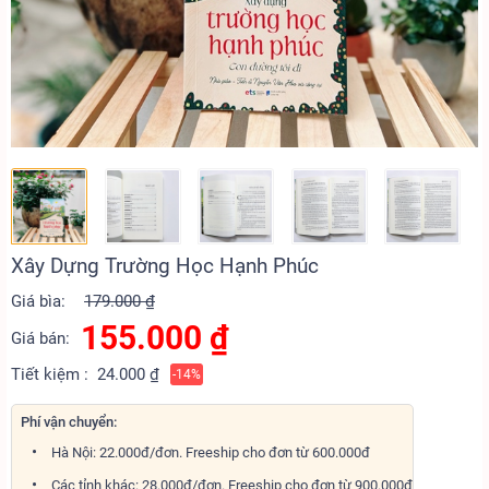
Xây Dựng Trường Học Hạnh Phúc
Giá bìa:
179.000 ₫
155.000
₫
Giá bán:
Tiết kiệm :
24.000 ₫
-14%
Phí vận chuyển:
Hà Nội: 22.000đ/đơn. Freeship cho đơn từ 600.000đ
Các tỉnh khác: 28.000đ/đơn. Freeship cho đơn từ 900.000đ