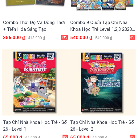
Combo Thời Độ Và Đồng Thời
Combo 9 Cuốn Tạp Chí Nhà
+ Tiến Hóa Sáng Tạo
Khoa Học Trẻ Level 1,2,3 2023 -
2025
356.000 ₫
540.000 ₫
418.000 ₫
15%
540.000 ₫
0%
Tạp Chí Nhà Khoa Học Trẻ - Số
Tạp Chí Nhà Khoa Học Trẻ - Số
26 - Level 1
26 - Level 2
65.000 ₫
65.000 ₫
65.000 ₫
0%
65.000 ₫
0%