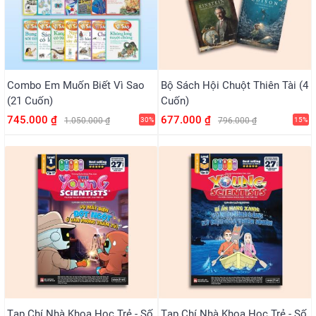
Combo Em Muốn Biết Vì Sao
Bộ Sách Hội Chuột Thiên Tài (4
(21 Cuốn)
Cuốn)
745.000 ₫
677.000 ₫
1.050.000 ₫
30%
796.000 ₫
15%
Tạp Chí Nhà Khoa Học Trẻ - Số
Tạp Chí Nhà Khoa Học Trẻ - Số