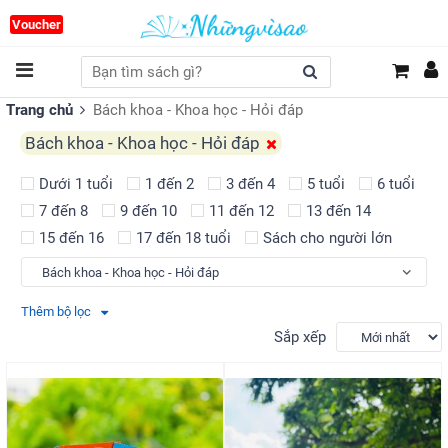
Voucher
Trang chủ
Bách khoa - Khoa học - Hỏi đáp
Bách khoa - Khoa học - Hỏi đáp
Dưới 1 tuổi
1 đến 2
3 đến 4
5 tuổi
6 tuổi
7 đến 8
9 đến 10
11 đến 12
13 đến 14
15 đến 16
17 đến 18 tuổi
Sách cho người lớn
Thêm bộ lọc
Sắp xếp