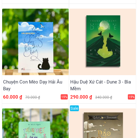
Chuyện Con Mèo Dạy Hải Âu
Hậu Duệ Xứ Cát - Dune 3 - Bìa
Bay
Mềm
60.000 ₫
290.000 ₫
70.000 ₫
15%
340.000 ₫
15%
Sale