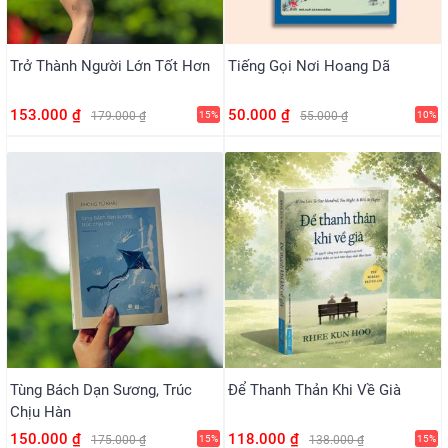
Trở Thành Người Lớn Tốt Hơn
Tiếng Gọi Nơi Hoang Dã
153.000 ₫
50.000 ₫
179.000 ₫
15%
55.000 ₫
10%
Tùng Bách Dạn Sương, Trúc
Để Thanh Thản Khi Về Già
Chịu Hàn
150.000 ₫
118.000 ₫
175.000 ₫
15%
138.000 ₫
15%