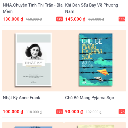
NNA.Chuyện Tình Thị Trấn - Bìa
Khi Đàn Sếu Bay Về Phương
Mềm
Nam
130.000 ₫
145.000 ₫
150.000 ₫
14%
169.000 ₫
15%
Nhật Ký Anne Frank
Chú Bé Mang Pyjama Sọc
100.000 ₫
90.000 ₫
118.000 ₫
16%
102.000 ₫
12%