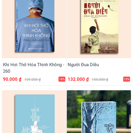
Khi Hơi Thở Hóa Thinh Không -
Người Đua Diều
260
90.000 ₫
132.000 ₫
109.000 ₫
18%
155.000 ₫
15%