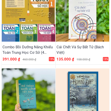
Combo Bồi Dưỡng Năng Khiếu
Cái Chết Và Sự Bất Tử (Bách
Toán Trung Học Cơ Sở (4
Việt)
Cuốn)
391.000 ₫
135.000 ₫
460.000 ₫
15%
158.000 ₫
15%