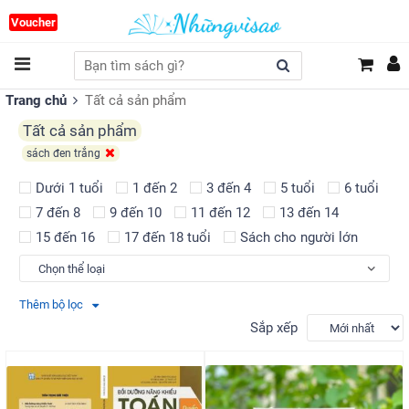
Voucher
Trang chủ
Tất cả sản phẩm
Tất cả sản phẩm
sách đen trắng
Dưới 1 tuổi
1 đến 2
3 đến 4
5 tuổi
6 tuổi
7 đến 8
9 đến 10
11 đến 12
13 đến 14
15 đến 16
17 đến 18 tuổi
Sách cho người lớn
Thêm bộ lọc
Sắp xếp