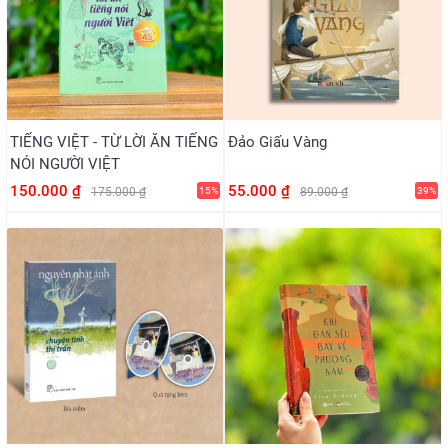
TIẾNG VIỆT - TỪ LỜI ĂN TIẾNG
Đảo Giấu Vàng
NÓI NGƯỜI VIỆT
150.000 ₫
55.000 ₫
175.000 ₫
15%
89.000 ₫
39%