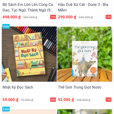
Bộ Sách Em Lớn Lên Cùng Ca
Hậu Duệ Xứ Cát - Dune 3 - Bìa
Dao, Tục Ngữ, Thành Ngữ (9
Mềm
Cuốn)
498.000 ₫
290.000 ₫
585.000 ₫
15%
340.000 ₫
15%
Sale
Nhật Ký Đọc Sách
Thế Giới Trong Giọt Nước
59.000 ₫
92.000 ₫
79.000 ₫
26%
108.000 ₫
15%
Sale