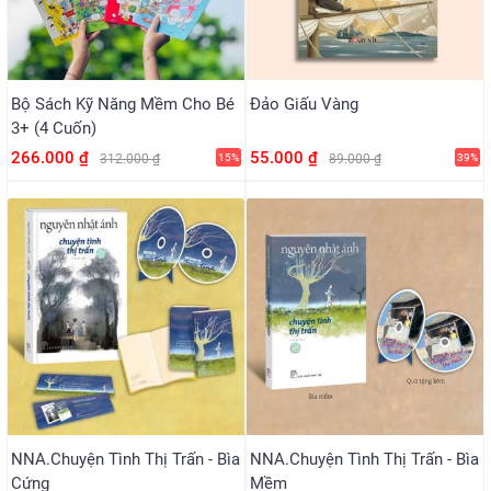
Bộ Sách Kỹ Năng Mềm Cho Bé
Đảo Giấu Vàng
3+ (4 Cuốn)
266.000 ₫
55.000 ₫
312.000 ₫
15%
89.000 ₫
39%
NNA.Chuyện Tình Thị Trấn - Bìa
NNA.Chuyện Tình Thị Trấn - Bìa
Cứng
Mềm