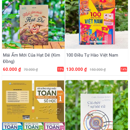
Mái Ấm Mới Của Hạt Dẻ (Kim
100 Điều Tự Hào Việt Nam
Đồng)
60.000 ₫
130.000 ₫
70.000 ₫
15%
150.000 ₫
14%