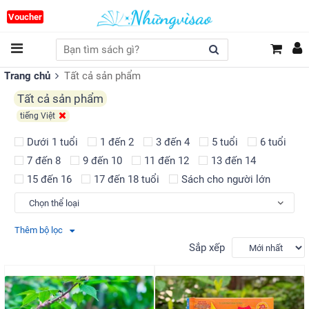
Voucher
Trang chủ
Tất cả sản phẩm
Tất cả sản phẩm
tiếng Việt
Dưới 1 tuổi
1 đến 2
3 đến 4
5 tuổi
6 tuổi
7 đến 8
9 đến 10
11 đến 12
13 đến 14
15 đến 16
17 đến 18 tuổi
Sách cho người lớn
Thêm bộ lọc
Sắp xếp