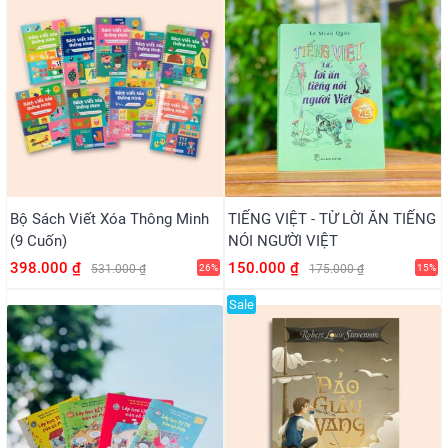
Bộ Sách Viết Xóa Thông Minh
TIẾNG VIỆT - TỪ LỜI ĂN TIẾNG
(9 Cuốn)
NÓI NGƯỜI VIỆT
398.000 ₫
150.000 ₫
531.000 ₫
26%
175.000 ₫
15%
Sale