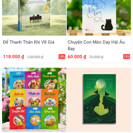
Để Thanh Thản Khi Về Già
Chuyện Con Mèo Dạy Hải Âu
Bay
118.000 ₫
60.000 ₫
138.000 ₫
15%
70.000 ₫
15%