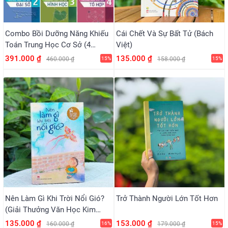
Combo Bồi Dưỡng Năng Khiếu
Cái Chết Và Sự Bất Tử (Bách
Toán Trung Học Cơ Sở (4
Việt)
Cuốn)
391.000 ₫
135.000 ₫
460.000 ₫
15%
158.000 ₫
15%
Nên Làm Gì Khi Trời Nổi Gió?
Trở Thành Người Lớn Tốt Hơn
(Giải Thưởng Văn Học Kim
Đồng 2025)
135.000 ₫
153.000 ₫
160.000 ₫
16%
179.000 ₫
15%