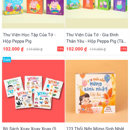
Thư Viện Học Tập Của Tớ -
Thư Viện Của Tớ - Gia Đình
Hộp Peppa Pig
Thân Yêu - Hộp Peppa Pig (Tân
Việt)
102.000 ₫
102.000 ₫
119.000 ₫
15%
119.000 ₫
15%
Sale
Bộ Sách Xoay Xoay Xoay (5
123 Thổi Nến Mừng Sinh Nhật