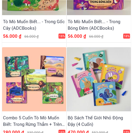
Tò Mò Muốn Biết... - Trong Gốc
Tò Mò Muốn Biết... - Trong
Cây (ADCBooks)
Bóng Đêm (ADCBooks)
56.000 ₫
56.000 ₫
66.000 ₫
16%
66.000 ₫
16%
Combo 5 Cuốn Tò Mò Muốn
Bộ Sách Thế Giới Nhỏ Động
Biết: Trong Rừng Thẳm + Trên
Đậy (4 Cuốn)
Sa Mạc + Trên Thảo Nguyên +
280.000 ₫
470.000 ₫
330.000 ₫
16%
552.000 ₫
15%