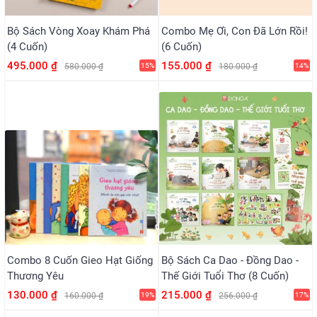
Bộ Sách Vòng Xoay Khám Phá
Combo Mẹ Ơi, Con Đã Lớn Rồi!
(4 Cuốn)
(6 Cuốn)
495.000 ₫
155.000 ₫
580.000 ₫
15%
180.000 ₫
14%
Combo 8 Cuốn Gieo Hạt Giống
Bộ Sách Ca Dao - Đồng Dao -
Thương Yêu
Thế Giới Tuổi Thơ (8 Cuốn)
130.000 ₫
215.000 ₫
160.000 ₫
19%
256.000 ₫
17%