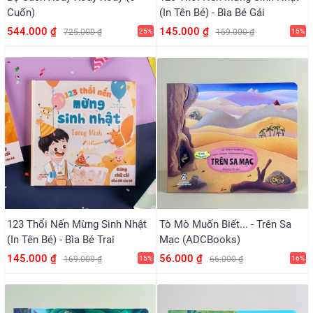
Cuốn)
(in Tên Bé) - Bìa Bé Gái
544.000 ₫
145.000 ₫
725.000 ₫
25%
169.000 ₫
15%
123 Thổi Nến Mừng Sinh Nhật
Tò Mò Muốn Biết... - Trên Sa
(in Tên Bé) - Bìa Bé Trai
Mạc (ADCBooks)
145.000 ₫
56.000 ₫
169.000 ₫
15%
66.000 ₫
16%