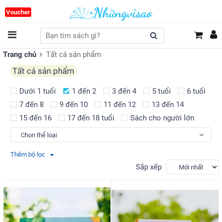
Voucher
Trang chủ
Tất cả sản phẩm
Tất cả sản phẩm
Dưới 1 tuổi
1 đến 2
3 đến 4
5 tuổi
6 tuổi
7 đến 8
9 đến 10
11 đến 12
13 đến 14
15 đến 16
17 đến 18 tuổi
Sách cho người lớn
Thêm bộ lọc
Sắp xếp