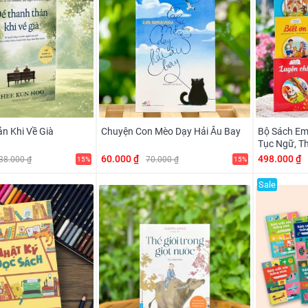
n Khi Về Già
Chuyện Con Mèo Dạy Hải Âu Bay
Bộ Sách Em
Tục Ngữ, T
60.000 ₫
498.000 ₫
38.000 ₫
70.000 ₫
15%
15%
Sale