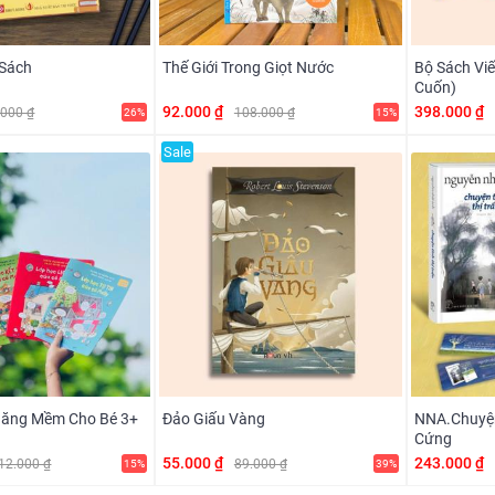
 Sách
Thế Giới Trong Giọt Nước
Bộ Sách Vi
Cuốn)
92.000 ₫
398.000 ₫
.000 ₫
108.000 ₫
26%
15%
Sale
Năng Mềm Cho Bé 3+
Đảo Giấu Vàng
NNA.Chuyện 
Cứng
55.000 ₫
243.000 ₫
12.000 ₫
89.000 ₫
15%
39%