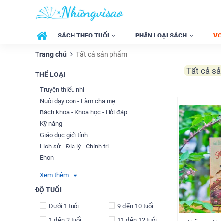
SÁCH THEO TUỔI
PHÂN LOẠI SÁCH
V
Trang chủ
Tất cả sản phẩm
Tất cả s
THỂ LOẠI
Truyện thiếu nhi
Nuôi dạy con - Làm cha mẹ
Bách khoa - Khoa học - Hỏi đáp
Kỹ năng
Giáo dục giới tính
Lịch sử - Địa lý - Chính trị
Ehon
Xem thêm
ĐỘ TUỔI
Dưới 1 tuổi
9 đến 10 tuổi
1 đến 2 tuổi
11 đến 12 tuổi