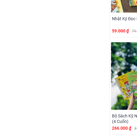
Nhật Ký Đọc
59.000 ₫
79
Bộ Sách Kỹ 
(4 Cuốn)
266.000 ₫
3