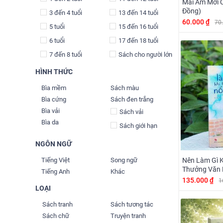
Mái Ấm Mới 
Đồng)
3 đến 4 tuổi
13 đến 14 tuổi
60.000 ₫
70
5 tuổi
15 đến 16 tuổi
6 tuổi
17 đến 18 tuổi
7 đến 8 tuổi
Sách cho người lớn
HÌNH THỨC
Bìa mềm
Sách màu
Bìa cứng
Sách đen trắng
Bìa vải
Sách vải
Bìa da
Sách giới hạn
NGÔN NGỮ
Nên Làm Gì Kh
Tiếng Việt
Song ngữ
Thưởng Văn 
Tiếng Anh
Khác
135.000 ₫
1
LOẠI
Sách tranh
Sách tương tác
Sách chữ
Truyện tranh