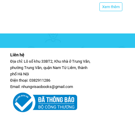
Xem thêm
Liên hệ
Địa chỉ: Lô số khu 33BT2, Khu nhà ở Trung Văn,
phường Trung Văn, quận Nam Từ Liêm, thành
phố Hà Nội
Điện thoại: 0382911286
Email: nhungvisaobooks@gmail.com