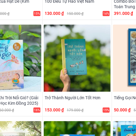
Của Hạt Dẻ (Kim
100 Điều Tự Hào Việt Nam
Combo Bồi 
Toán Trung
130.000 ₫
391.000 ₫
.000 ₫
150.000 ₫
15%
14%
i Trời Nổi Gió? (Giải
Trở Thành Người Lớn Tốt Hơn
Tiếng Gọi 
Học Kim Đồng 2025)
153.000 ₫
50.000 ₫
60.000 ₫
179.000 ₫
5
16%
15%