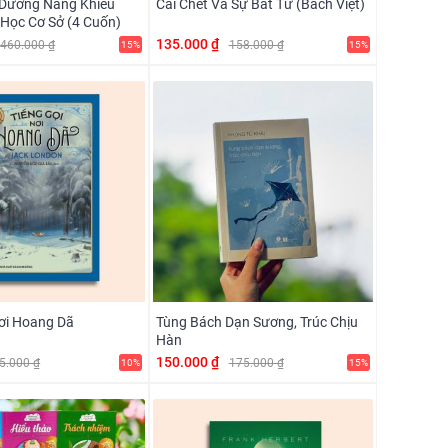
Dưỡng Năng Khiếu
Cái Chết Và Sự Bất Tử (Bách Việt)
 Học Cơ Sở (4 Cuốn)
135.000 ₫
460.000 ₫
158.000 ₫
15%
15%
Nơi Hoang Dã
Tùng Bách Dạn Sương, Trúc Chịu
Hàn
150.000 ₫
5.000 ₫
175.000 ₫
10%
15%