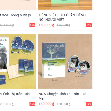
ết Xóa Thông Minh (9
TIẾNG VIỆT - TỪ LỜI ĂN TIẾNG
NÓI NGƯỜI VIỆT
150.000 ₫
531.000 ₫
175.000 ₫
26%
15%
Tình Thị Trấn - Bìa
NNA.Chuyện Tình Thị Trấn - Bìa
Mềm
130.000 ₫
285.000 ₫
150.000 ₫
15%
14%