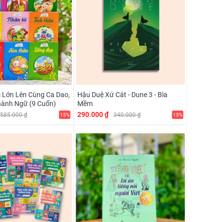
 Lớn Lên Cùng Ca Dao,
Hậu Duệ Xứ Cát - Dune 3 - Bìa
hành Ngữ (9 Cuốn)
Mềm
290.000 ₫
585.000 ₫
340.000 ₫
15%
15%