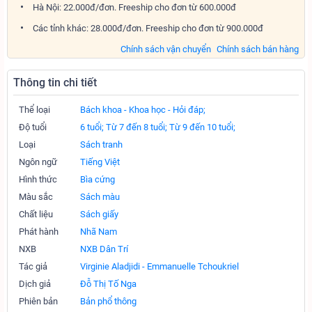
Hà Nội: 22.000đ/đơn. Freeship cho đơn từ 600.000đ
Các tỉnh khác: 28.000đ/đơn. Freeship cho đơn từ 900.000đ
Chính sách vận chuyển
Chính sách bán hàng
Thông tin chi tiết
Thể loại
Bách khoa - Khoa học - Hỏi đáp;
Độ tuổi
6 tuổi;
Từ 7 đến 8 tuổi;
Từ 9 đến 10 tuổi;
Loại
Sách tranh
Ngôn ngữ
Tiếng Việt
Hình thức
Bìa cứng
Màu sắc
Sách màu
Chất liệu
Sách giấy
Phát hành
Nhã Nam
NXB
NXB Dân Trí
Tác giả
Virginie Aladjidi - Emmanuelle Tchoukriel
Dịch giả
Đỗ Thị Tố Nga
Phiên bản
Bản phổ thông