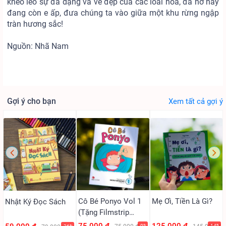
khéo léo sự đa dạng và vẻ đẹp của các loài hoa, đã nở hay
đang còn e ấp, đưa chúng ta vào giữa một khu rừng ngập
tràn hương sắc!
Nguồn: Nhã Nam
Gợi ý cho bạn
Xem tất cả gợi ý
Cô Bé Ponyo Vol 1
Mẹ Ơi, Tiền Là Gì?
Nhật Ký Đọc Sách
(Tặng Filmstrip
PVC)
-0%
-14%