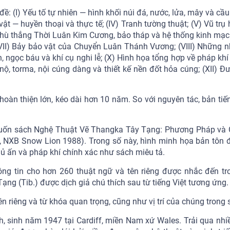
: (I) Yếu tố tự nhiên — hình khối núi đá, nước, lửa, mây và cầu 
vật — huyền thoại và thực tế; (IV) Tranh tường thuật; (V) Vũ trụ
thù thắng Thời Luân Kim Cương, bảo tháp và hệ thống kinh mạc
; (VII) Bảy bảo vật của Chuyển Luân Thánh Vương; (VIII) Những 
 ngọc báu và khí cụ nghi lễ; (X) Hình họa tổng hợp về pháp khí
nộ, torma, nội cúng dàng và thiết kế nền đốt hỏa cúng; (XII) Đ
hoàn thiện lớn, kéo dài hơn 10 năm. So với nguyên tác, bản tiế
 cuốn sách Nghệ Thuật Vẽ Thangka Tây Tạng: Phương Pháp và 
, NXB Snow Lion 1988). Trong số này, hình minh họa bản tôn 
 thủ ấn và pháp khí chính xác như sách miêu tả.
thông tin cho hơn 260 thuật ngữ và tên riêng được nhắc đến tr
ạng (Tib.) được dịch giả chú thích sau từ tiếng Việt tương ứng
 tên riêng và từ khóa quan trọng, cũng như vị trí của chúng trong
nh, sinh năm 1947 tại Cardiff, miền Nam xứ Wales. Trải qua nhi