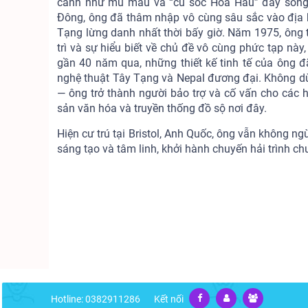
cảnh như mù màu và “cú sốc Hỏa Hầu” đầy sóng g
Đông, ông đã thâm nhập vô cùng sâu sắc vào địa h
Tạng lừng danh nhất thời bấy giờ. Năm 1975, ông tr
trì và sự hiểu biết về chủ đề vô cùng phức tạp nà
gần 40 năm qua, những thiết kế tinh tế của ông đ
nghệ thuật Tây Tạng và Nepal đương đại. Không dừn
— ông trở thành người bảo trợ và cố vấn cho các 
sản văn hóa và truyền thống đồ sộ nơi đây.
Hiện cư trú tại Bristol, Anh Quốc, ông vẫn không 
sáng tạo và tâm linh, khởi hành chuyến hải trình c
Hotline: 0382911286
Kết nối