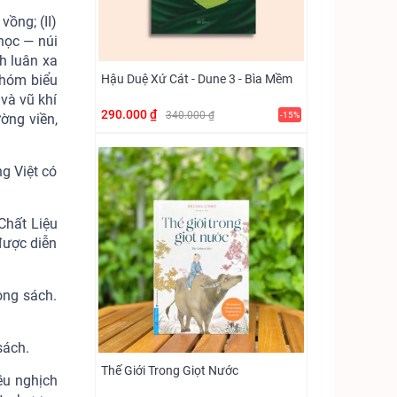
vồng; (II)
 học — núi
h luân xa
Hậu Duệ Xứ Cát - Dune 3 - Bìa Mềm
nhóm biểu
 và vũ khí
290.000 ₫
340.000 ₫
-15%
ường viền,
ng Việt có
Chất Liệu
được diễn
ong sách.
.
 sách.
Thế Giới Trong Giọt Nước
ều nghịch