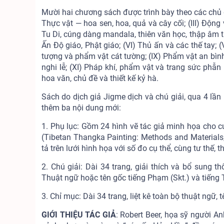
Mười hai chương sách được trình bày theo các chủ đề
Thực vật — hoa sen, hoa, quả và cây cối; (III) Động 
Tu Di, cúng dàng mandala, thiên văn học, thập âm 
Ấn Độ giáo, Phật giáo; (VI) Thủ ấn và các thế tay
tượng và phẩm vật cát tường; (IX) Phẩm vật an bình,
nghi lễ; (XI) Pháp khí, phẩm vật và trang sức phẫn 
hoa văn, chủ đề và thiết kế kỷ hà.
Sách do dịch giả Jigme dịch và chú giải, qua 4 lần 
thêm ba nội dung mới:
1. Phụ lục: Gồm 24 hình vẽ tác giả minh họa cho
(Tibetan Thangka Painting: Methods and Materials
tả trên lưới hình họa với số đo cụ thể, cùng tư thế,
2. Chú giải: Dài 34 trang, giải thích và bổ sung 
Thuật ngữ hoặc tên gốc tiếng Phạm (Skt.) và tiếng T
3. Chỉ mục: Dài 34 trang, liệt kê toàn bộ thuật ngữ,
GIỚI THIỆU TÁC GIẢ
: Robert Beer, họa sỹ người A