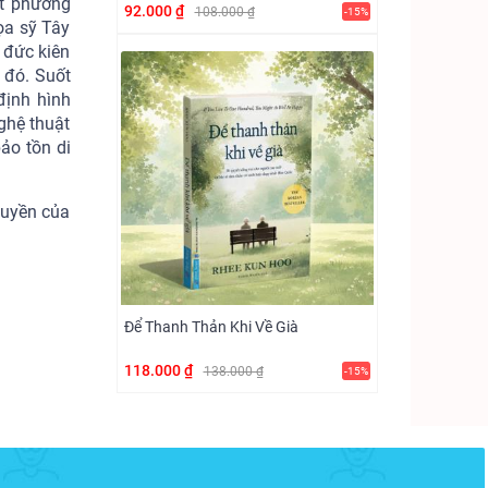
ết phương
92.000 ₫
108.000 ₫
-15%
ọa sỹ Tây
 đức kiên
 đó. Suốt
định hình
ghệ thuật
ảo tồn di
huyền của
Để Thanh Thản Khi Về Già
118.000 ₫
138.000 ₫
-15%