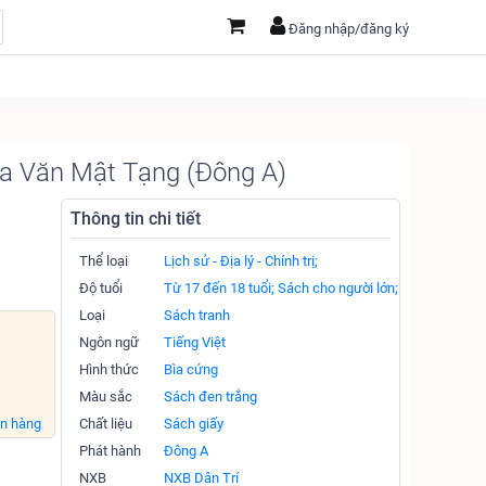
Đăng nhập/đăng ký
a Văn Mật Tạng (Đông A)
Thông tin chi tiết
Thể loại
Lịch sử - Địa lý - Chính trị;
Độ tuổi
Từ 17 đến 18 tuổi;
Sách cho người lớn;
Loại
Sách tranh
Ngôn ngữ
Tiếng Việt
Hình thức
Bìa cứng
Màu sắc
Sách đen trắng
án hàng
Chất liệu
Sách giấy
Phát hành
Đông A
NXB
NXB Dân Trí