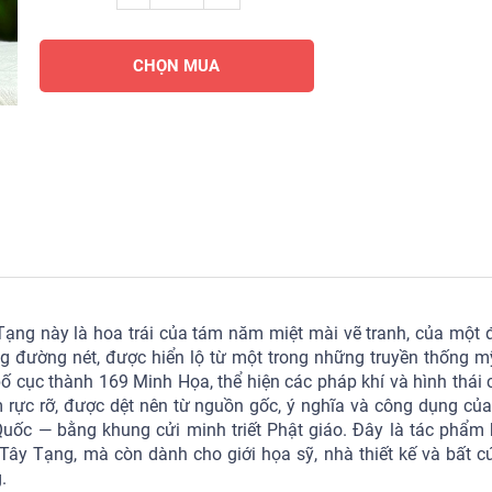
CHỌN MUA
Tạng này là hoa trái của tám năm miệt mài vẽ tranh, của một 
g đường nét, được hiển lộ từ một trong những truyền thống mỹ
 bố cục thành 169 Minh Họa, thể hiện các pháp khí và hình thái 
rực rỡ, được dệt nên từ nguồn gốc, ý nghĩa và công dụng của
uốc — bằng khung cửi minh triết Phật giáo. Đây là tác phẩm 
ây Tạng, mà còn dành cho giới họa sỹ, nhà thiết kế và bất c
.