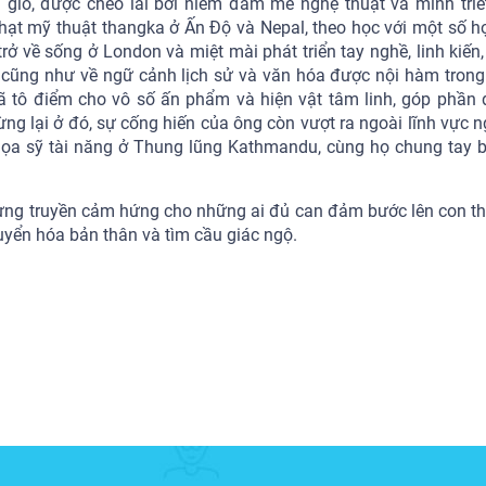
ió, được chèo lái bởi niềm đam mê nghệ thuật và minh tri
ạt mỹ thuật thangka ở Ấn Độ và Nepal, theo học với một số h
ở về sống ở London và miệt mài phát triển tay nghề, linh kiến,
y, cũng như về ngữ cảnh lịch sử và văn hóa được nội hàm trong
ã tô điểm cho vô số ấn phẩm và hiện vật tâm linh, góp phần 
g lại ở đó, sự cống hiến của ông còn vượt ra ngoài lĩnh vực n
họa sỹ tài năng ở Thung lũng Kathmandu, cùng họ chung tay b
ngừng truyền cảm hứng cho những ai đủ can đảm bước lên con t
huyển hóa bản thân và tìm cầu giác ngộ.