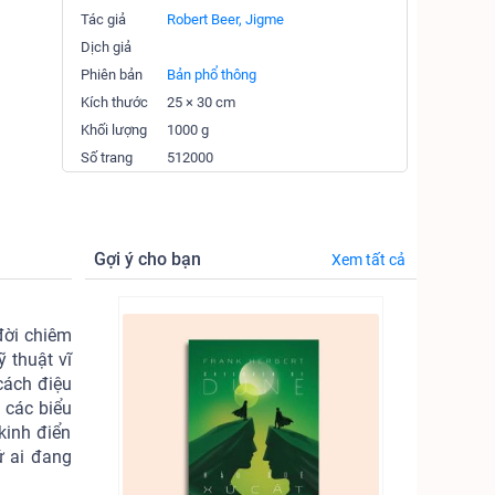
Tác giả
Robert Beer, Jigme
Dịch giả
Phiên bản
Bản phổ thông
Kích thước
25 × 30 cm
Khối lượng
1000 g
Số trang
512000
Gợi ý cho bạn
Xem tất cả
đời chiêm
 thuật vĩ
cách điệu
 các biểu
kinh điển
ứ ai đang