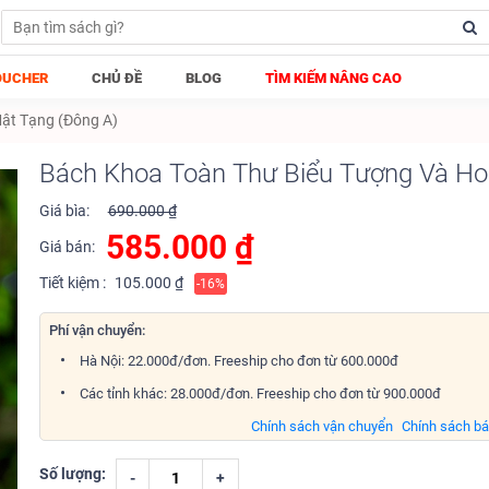
OUCHER
CHỦ ĐỀ
BLOG
TÌM KIẾM NÂNG CAO
ật Tạng (Đông A)
Bách Khoa Toàn Thư Biểu Tượng Và Ho
Giá bìa:
690.000 ₫
585.000
₫
Giá bán:
Tiết kiệm :
105.000 ₫
-16%
Phí vận chuyển:
Hà Nội: 22.000đ/đơn. Freeship cho đơn từ 600.000đ
Các tỉnh khác: 28.000đ/đơn. Freeship cho đơn từ 900.000đ
Chính sách vận chuyển
Chính sách b
Số lượng:
-
+