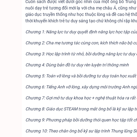
Cuốn sách được viết dưới góc nhìn của một ông bố Trung
nuôi dạy trẻ tương đối mới lạ với cha mẹ châu Á, cũng nh
giáo dục truyền thống như học thuộc lòng và đề cao hệ th
thời khuyến khích trẻ tư duy sáng tạo chứ không chỉ rập k
Chương 1: Năng lực tư duy quyết định năng lực học tập của
Chương 2: Cha mẹ tương tác cùng con, kích thích não bộ c
Chương 3: Học lập trình từ nhỏ, bồi dưỡng năng lực tư duy 
Chương 4: Dùng bản đồ tư duy rèn luyện trí thông minh
Chương 5: Toán vỡ lòng và bồi dưỡng tư duy toán học xuất
Chương 6: Tiếng Anh vỡ lòng, xây dựng môi trường Anh ngữ
Chương 7: Gợi mở tư duy khoa học + nghệ thuật hóa ra rất
Chương 8: Giáo dục STEAM trong mắt ông bố là kỹ sư lập tr
Chương 9: Phương pháp bồi dưỡng thói quen học tập tốt cho
Chương 10: Theo chân ông bố kỹ sư lập trình Thung lũng S