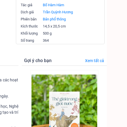
Tác giả
Bố Hàm Hàm
Dịch giả
Trần Quỳnh Hương
Phiên bản
Bản phổ thông
Kích thước
14,5 x 20,5 cm
Khối lượng
500 g
Số trang
364
Gợi ý cho bạn
Xem tất cả
ua các hoạt
 ngày.
 học, Nghệ
 tạo và trí