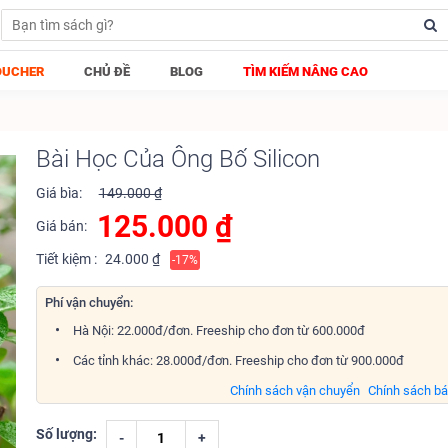
OUCHER
CHỦ ĐỀ
BLOG
TÌM KIẾM NÂNG CAO
Bài Học Của Ông Bố Silicon
Giá bìa:
149.000 ₫
125.000
₫
Giá bán:
Tiết kiệm :
24.000 ₫
-17%
Phí vận chuyển:
Hà Nội: 22.000đ/đơn. Freeship cho đơn từ 600.000đ
Các tỉnh khác: 28.000đ/đơn. Freeship cho đơn từ 900.000đ
Chính sách vận chuyển
Chính sách b
Số lượng:
-
+