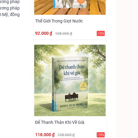
hương pháp
hương pháp
ời Mỹ, đồng
Thế Giới Trong Giọt Nước
92.000 ₫
108.000 ₫
-15%
Để Thanh Thản Khi Về Già
118.000 ₫
138.000 ₫
-15%