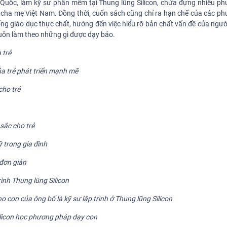
 Quốc, làm kỹ sư phần mềm tại Thung lũng Silicon, chứa đựng nhiều p
ư cha mẹ Việt Nam. Đồng thời, cuốn sách cũng chỉ ra hạn chế của các p
ống giáo dục thực chất, hướng đến việc hiểu rõ bản chất vấn đề của ngư
huôn làm theo những gì được dạy bảo.
 trẻ
ủa trẻ phát triển mạnh mẽ
cho trẻ
 sắc cho trẻ
 trong gia đình
 đơn giản
ình Thung lũng Silicon
 con của ông bố là kỹ sư lập trình ở Thung lũng Silicon
ilicon học phương pháp dạy con