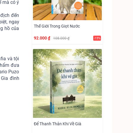
ế mà có ý
 địch đến
iệt, ngay
Thế Giới Trong Giọt Nước
ng hồ của
92.000 ₫
108.000 ₫
-15%
fia và tội
 phẩm đưa
ario Puzo
 Gia đình
Để Thanh Thản Khi Về Già