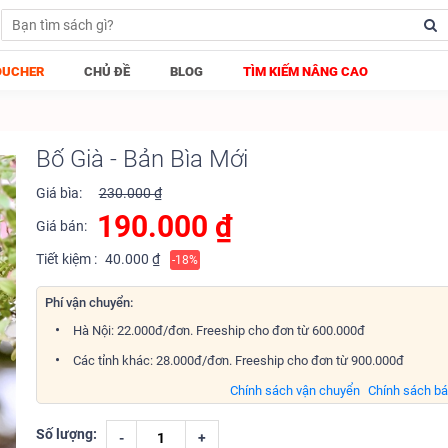
OUCHER
CHỦ ĐỀ
BLOG
TÌM KIẾM NÂNG CAO
Bố Già - Bản Bìa Mới
Giá bìa:
230.000 ₫
190.000
₫
Giá bán:
Tiết kiệm :
40.000 ₫
-18%
Phí vận chuyển:
Hà Nội: 22.000đ/đơn. Freeship cho đơn từ 600.000đ
Các tỉnh khác: 28.000đ/đơn. Freeship cho đơn từ 900.000đ
Chính sách vận chuyển
Chính sách b
Số lượng:
-
+