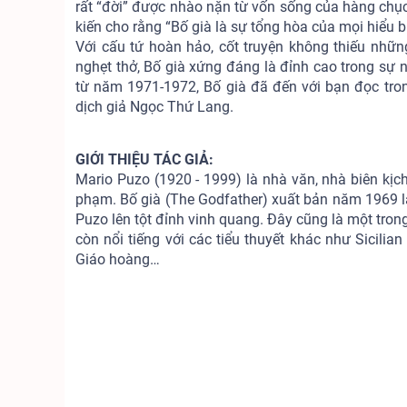
rất “đời” được nhào nặn từ vốn sống của hàng chục
kiến cho rằng “Bố già là sự tổng hòa của mọi hiểu b
Với cấu tứ hoàn hảo, cốt truyện không thiếu nhữn
nghẹt thở, Bố già xứng đáng là đỉnh cao trong sự
từ năm 1971-1972, Bố già đã đến với bạn đọc tr
dịch giả Ngọc Thứ Lang.
GIỚI THIỆU TÁC GIẢ:
Mario Puzo (1920 - 1999) là nhà văn, nhà biên kịch 
phạm. Bố già (The Godfather) xuất bản năm 1969 l
Puzo lên tột đỉnh vinh quang. Đây cũng là một tron
còn nổi tiếng với các tiểu thuyết khác như Sicilia
Giáo hoàng…