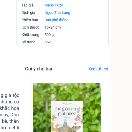
Tác giả
Mario Puzo
Dịch giả
Ngọc Thứ Lang
Phiên bản
Bản phổ thông
Kích thước
16x24 cm
Khối lượng
500 g
Số trang
652
Gợi ý cho bạn
Xem tất cả
g gia tộc
 những cơ
 khắc họa
n uy, Don
 bè, thân
 triết lí