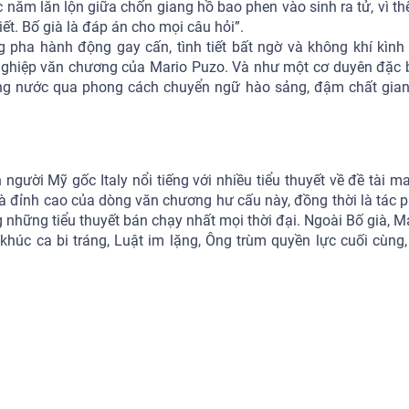
 năm lăn lộn giữa chốn giang hồ bao phen vào sinh ra tử, vì th
iết. Bố già là đáp án cho mọi câu hỏi”.
g pha hành động gay cấn, tình tiết bất ngờ và không khí kình
 nghiệp văn chương của Mario Puzo. Và như một cơ duyên đặc b
ong nước qua phong cách chuyển ngữ hào sảng, đậm chất gia
người Mỹ gốc Italy nổi tiếng với nhiều tiểu thuyết về đề tài ma
à đỉnh cao của dòng văn chương hư cấu này, đồng thời là tác
g những tiểu thuyết bán chạy nhất mọi thời đại. Ngoài Bố già, M
n khúc ca bi tráng, Luật im lặng, Ông trùm quyền lực cuối cùng,