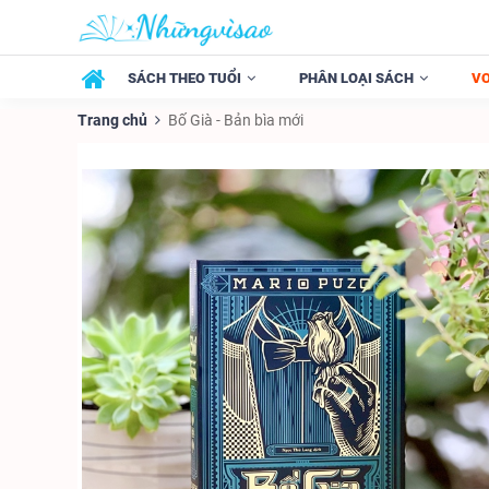
SÁCH THEO TUỔI
PHÂN LOẠI SÁCH
V
Trang chủ
Bố Già - Bản bìa mới