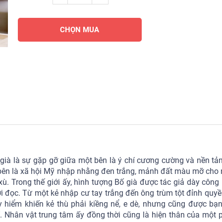
CHỌN MUA
già là sự gặp gỡ giữa một bên là ý chí cương cường và nền tản
t bên là xã hội Mỹ nhập nhằng đen trắng, mảnh đất màu mỡ cho
ù. Trong thế giới ấy, hình tượng Bố già được tác giả dày công
i đọc. Từ một kẻ nhập cư tay trắng đến ông trùm tột đỉnh quyề
 hiểm khiến kẻ thù phải kiềng nể, e dè, nhưng cũng được bạn
hân vật trung tâm ấy đồng thời cũng là hiện thân của một pho