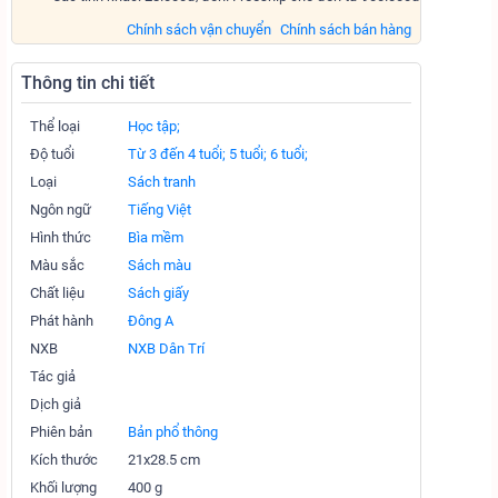
Chính sách vận chuyển
Chính sách bán hàng
Thông tin chi tiết
Thể loại
Học tập;
Độ tuổi
Từ 3 đến 4 tuổi;
5 tuổi;
6 tuổi;
Loại
Sách tranh
Ngôn ngữ
Tiếng Việt
Hình thức
Bìa mềm
Màu sắc
Sách màu
Chất liệu
Sách giấy
Phát hành
Đông A
NXB
NXB Dân Trí
Tác giả
Dịch giả
Phiên bản
Bản phổ thông
Kích thước
21x28.5 cm
Khối lượng
400 g