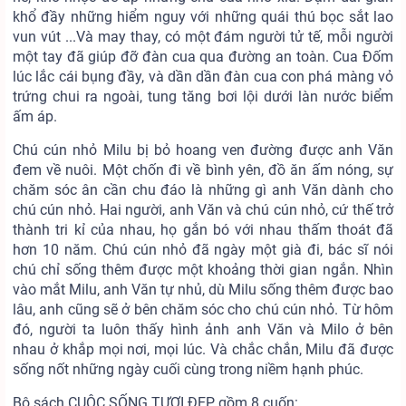
khổ đầy những hiểm nguy với những quái thú bọc sắt lao
vun vút ...Và may thay, có một đám người tử tế, mỗi người
một tay đã giúp đỡ đàn cua qua đường an toàn. Cua Đốm
lúc lắc cái bụng đầy, và dần dần đàn cua con phá màng vỏ
trứng chui ra ngoài, tung tăng bơi lội dưới làn nước biểm
ấm áp.
Chú cún nhỏ Milu bị bỏ hoang ven đường được anh Văn
đem về nuôi. Một chốn đi về bình yên, đồ ăn ấm nóng, sự
chăm sóc ân cần chu đáo là những gì anh Văn dành cho
chú cún nhỏ. Hai người, anh Văn và chú cún nhỏ, cứ thế trở
thành tri kỉ của nhau, họ gắn bó với nhau thấm thoát đã
hơn 10 năm. Chú cún nhỏ đã ngày một già đi, bác sĩ nói
chú chỉ sống thêm được một khoảng thời gian ngắn. Nhìn
vào mắt Milu, anh Văn tự nhủ, dù Milu sống thêm được bao
lâu, anh cũng sẽ ở bên chăm sóc cho chú cún nhỏ. Từ hôm
đó, người ta luôn thấy hình ảnh anh Văn và Milo ở bên
nhau ở khắp mọi nơi, mọi lúc. Và chắc chắn, Milu đã được
sống nốt những ngày cuối cùng trong niềm hạnh phúc.
Bộ sách CUỘC SỐNG TƯƠI ĐẸP gồm 8 cuốn: