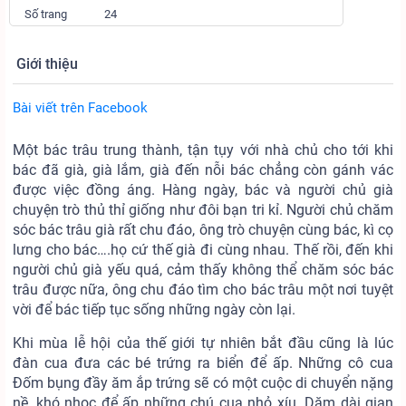
Số trang
24
Giới thiệu
Bài viết trên Facebook
Một bác trâu trung thành, tận tụy với nhà chủ cho tới khi
bác đã già, già lắm, già đến nỗi bác chẳng còn gánh vác
được việc đồng áng. Hàng ngày, bác và người chủ già
chuyện trò thủ thỉ giống như đôi bạn tri kỉ. Người chủ chăm
sóc bác trâu già rất chu đáo, ông trò chuyện cùng bác, kì cọ
lưng cho bác….họ cứ thế già đi cùng nhau. Thế rồi, đến khi
người chủ già yếu quá, cảm thấy không thể chăm sóc bác
trâu được nữa, ông chu đáo tìm cho bác trâu một nơi tuyệt
vời để bác tiếp tục sống những ngày còn lại.
Khi mùa lễ hội của thế giới tự nhiên bắt đầu cũng là lúc
đàn cua đưa các bé trứng ra biển để ấp. Những cô cua
Đốm bụng đầy ăm ắp trứng sẽ có một cuộc di chuyển nặng
nề, khó nhọc để ấp những chú cua nhỏ xíu. Dặm dài gian