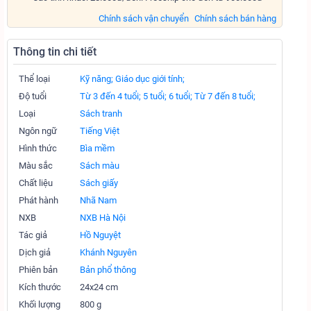
Chính sách vận chuyển
Chính sách bán hàng
Thông tin chi tiết
Thể loại
Kỹ năng;
Giáo dục giới tính;
Độ tuổi
Từ 3 đến 4 tuổi;
5 tuổi;
6 tuổi;
Từ 7 đến 8 tuổi;
Loại
Sách tranh
Ngôn ngữ
Tiếng Việt
Hình thức
Bìa mềm
Màu sắc
Sách màu
Chất liệu
Sách giấy
Phát hành
Nhã Nam
NXB
NXB Hà Nội
Tác giả
Hồ Nguyệt
Dịch giả
Khánh Nguyên
Phiên bản
Bản phổ thông
Kích thước
24x24 cm
Khối lượng
800 g