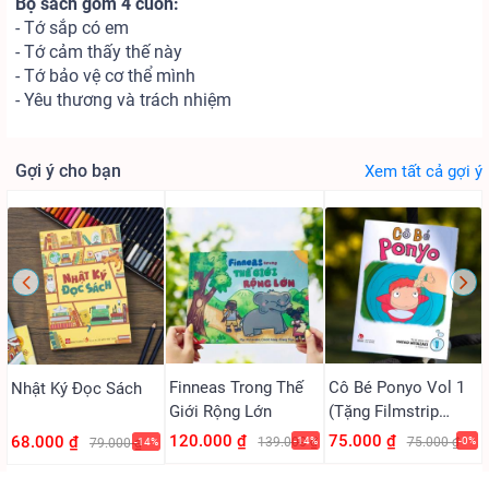
Bộ sách gồm 4 cuốn:
- Tớ sắp có em
- Tớ cảm thấy thế này
- Tớ bảo vệ cơ thể mình
- Yêu thương và trách nhiệm
Gợi ý cho bạn
Xem tất cả gợi ý
Finneas Trong Thế
Cô Bé Ponyo Vol 1
Nhật Ký Đọc Sách
Giới Rộng Lớn
(Tặng Filmstrip
PVC)
120.000 ₫
75.000 ₫
68.000 ₫
139.000 ₫
-14%
75.000 ₫
-0%
79.000 ₫
-14%