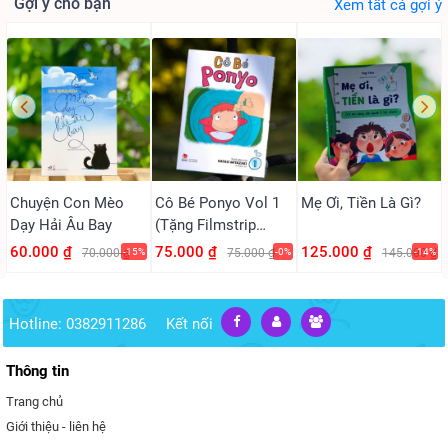
Gợi ý cho bạn
Xem tất cả gợi ý
Chuyện Con Mèo
Cô Bé Ponyo Vol 1
Mẹ Ơi, Tiền Là Gì?
Dạy Hải Âu Bay
(Tặng Filmstrip
PVC)
60.000 ₫
75.000 ₫
125.000 ₫
70.000 ₫
-15%
75.000 ₫
-0%
145.000 ₫
-14%
Hotline: 0382911286
Kết nối
Thông tin
Trang chủ
Giới thiệu - liên hệ