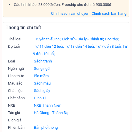
Các tỉnh khác: 28.000đ/đơn. Freeship cho đơn từ 900.000đ
Chính sách vận chuyển
Chính sách bán hàng
Thông tin chi tiết
Thể loại
Truyện thiếu nhi;
Lịch sử - Địa lý - Chính trị;
Học tập;
Độ tuổi
Từ 11 đến 12 tuổi;
Từ 13 đến 14 tuổi;
Từ 7 đến 8 tuổi;
Từ
9 đến 10 tuổi;
Loại
Sách tranh
Ngôn ngữ
Song ngữ
Hình thức
Bìa mềm
Màu sắc
Sách màu
Chất liệu
Sách giấy
Phát hành
Đinh Tị
NXB
NXB Thanh Niên
Tác giả
Hà Giang - Thành Đạt
Dịch giả
Phiên bản
Bản phổ thông