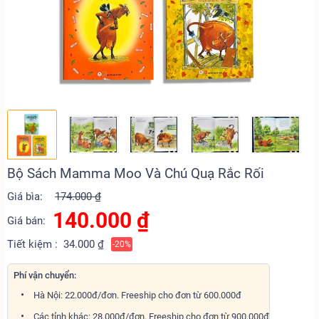
Bộ Sách Mamma Moo Và Chú Quạ Rắc Rối
Giá bìa:
174.000 ₫
140.000
₫
Giá bán:
Tiết kiệm :
34.000 ₫
-20%
Phí vận chuyển:
Hà Nội: 22.000đ/đơn. Freeship cho đơn từ 600.000đ
Các tỉnh khác: 28.000đ/đơn. Freeship cho đơn từ 900.000đ