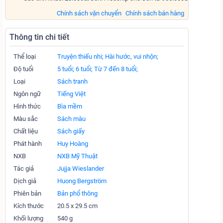
Chính sách vận chuyển
Chính sách bán hàng
Thông tin chi tiết
Thể loại
Truyện thiếu nhi;
Hài hước, vui nhộn;
Độ tuổi
5 tuổi;
6 tuổi;
Từ 7 đến 8 tuổi;
Loại
Sách tranh
Ngôn ngữ
Tiếng Việt
Hình thức
Bìa mềm
Màu sắc
Sách màu
Chất liệu
Sách giấy
Phát hành
Huy Hoàng
NXB
NXB Mỹ Thuật
Tác giả
Jujja Wieslander
Dịch giả
Huong Bergström
Phiên bản
Bản phổ thông
Kích thước
20.5 x 29.5 cm
Khối lượng
540 g