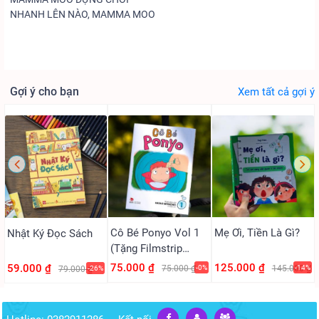
NHANH LÊN NÀO, MAMMA MOO
Gợi ý cho bạn
Xem tất cả gợi ý
Cô Bé Ponyo Vol 1
Mẹ Ơi, Tiền Là Gì?
Nhật Ký Đọc Sách
(Tặng Filmstrip
PVC)
75.000 ₫
125.000 ₫
59.000 ₫
75.000 ₫
-0%
145.000 ₫
-14%
79.000 ₫
-26%