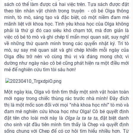
sách có thể làm được cả hai việc trên. Tựa sách được đặt
theo tên nhân vật chính trong truyện - cô bé Olga thông
minh, tò mò, sáng tạo và đặc biệt, có một niềm đam mê
mãnh liệt với khoa học. Tình yêu khoa học của Olga không
phải là thứ gì đó cao siêu khó chạm tới, mà đơn giản là
việc cô bé tò mò và ghi chép tỉ mẩn mọi quan sát, suy nghĩ
về những thứ quanh mình trong các quyển nhật ký. Trí tò
mò, sự say mê quan sát và ghi chép khiến mỗi ngày của
Olga đều trở nên vô cùng thú vị và đáng mong chờ, vì
dường như ngày nào cô bé cũng phát hiện ra một điều mới
mẻ để nghiên cứu tìm tòi sâu hơn!
Một ngày kia, Olga vô tình tìm thấy một sinh vật hoàn toàn
mới ngay trong chiếc thùng rác trước nhà mình! Đây đích
thị là một mốc son đối với mọi “nhà khoa học nhí” tò mò và
đam mê nghiên cứu khoa học như Olga! Cô bé quyết định
đặt tên cho loài mới này là
Olga la ta ta ta
, đặt biệt danh
cho sinh vật đầu tiên mình tìm thấy là Chẹp và quyết định
sống chung với Chẹp để có cơ hội tìm hiểu nhiều hơn. Từ