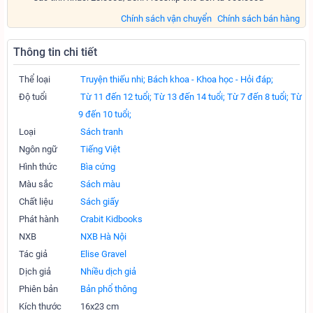
Chính sách vận chuyển
Chính sách bán hàng
Thông tin chi tiết
Thể loại
Truyện thiếu nhi;
Bách khoa - Khoa học - Hỏi đáp;
Độ tuổi
Từ 11 đến 12 tuổi;
Từ 13 đến 14 tuổi;
Từ 7 đến 8 tuổi;
Từ
9 đến 10 tuổi;
Loại
Sách tranh
Ngôn ngữ
Tiếng Việt
Hình thức
Bìa cứng
Màu sắc
Sách màu
Chất liệu
Sách giấy
Phát hành
Crabit Kidbooks
NXB
NXB Hà Nội
Tác giả
Elise Gravel
Dịch giả
Nhiều dịch giả
Phiên bản
Bản phổ thông
Kích thước
16x23 cm