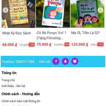
Cô Bé Ponyo Vol 1
Mẹ Ơi, Tiền Là Gì?
Nhật Ký Đọc Sách
(Tặng Filmstrip
PVC)
75.000 ₫
125.000 ₫
68.000 ₫
75.000 ₫
-0%
145.000 ₫
-14%
79.000 ₫
-14%
Hotline: 0382911286
Kết nối
Thông tin
Trang chủ
Giới thiệu - liên hệ
Chính sách - Hướng dẫn
Chính sách bảo mật thông tin