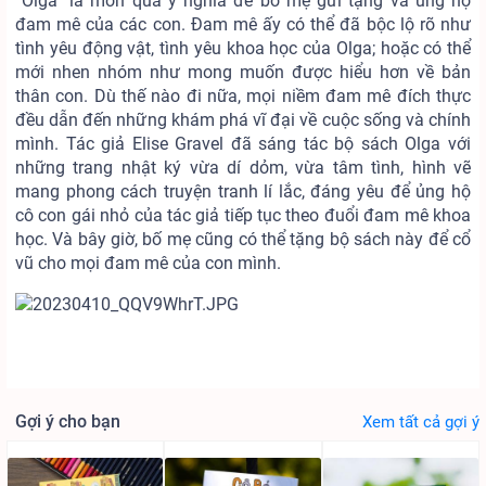
“Olga” là món quà ý nghĩa để bố mẹ gửi tặng và ủng hộ
đam mê của các con. Đam mê ấy có thể đã bộc lộ rõ như
tình yêu động vật, tình yêu khoa học của Olga; hoặc có thể
mới nhen nhóm như mong muốn được hiểu hơn về bản
thân con. Dù thế nào đi nữa, mọi niềm đam mê đích thực
đều dẫn đến những khám phá vĩ đại về cuộc sống và chính
mình. Tác giả Elise Gravel đã sáng tác bộ sách Olga với
những trang nhật ký vừa dí dỏm, vừa tâm tình, hình vẽ
mang phong cách truyện tranh lí lắc, đáng yêu để ủng hộ
cô con gái nhỏ của tác giả tiếp tục theo đuổi đam mê khoa
học. Và bây giờ, bố mẹ cũng có thể tặng bộ sách này để cổ
vũ cho mọi đam mê của con mình.
Gợi ý cho bạn
Xem tất cả gợi ý