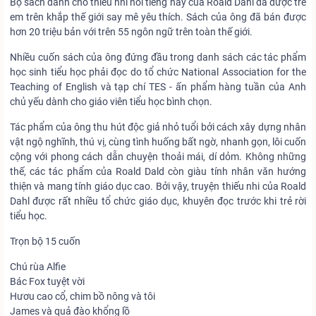
Bộ sách dành cho thiếu nhi nổi tiếng này của Roald Dahl đã được trẻ
em trên khắp thế giới say mê yêu thích. Sách của ông đã bán được
hơn 20 triệu bản với trên 55 ngôn ngữ trên toàn thế giới.
Nhiều cuốn sách của ông đứng đầu trong danh sách các tác phẩm
học sinh tiểu học phải đọc do tổ chức National Association for the
Teaching of English và tạp chí TES - ấn phẩm hàng tuần của Anh
chủ yếu dành cho giáo viên tiểu học bình chọn.
Tác phẩm của ông thu hút độc giả nhỏ tuổi bởi cách xây dựng nhân
vật ngộ nghĩnh, thú vị, cùng tình huống bất ngờ, nhanh gọn, lôi cuốn
cộng với phong cách dẫn chuyện thoải mái, dí dỏm. Không những
thế, các tác phẩm của Roald Dald còn giàu tính nhân văn hướng
thiện và mang tính giáo dục cao. Bởi vậy, truyện thiếu nhi của Roald
Dahl được rất nhiều tổ chức giáo dục, khuyên đọc trước khi trẻ rời
tiểu học.
Trọn bộ 15 cuốn
Chú rùa Alfie
Bác Fox tuyệt vời
Hươu cao cổ, chim bồ nông và tôi
James và quả đào khổng lồ