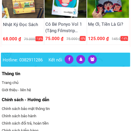
Cô Bé Ponyo Vol 1
Mẹ Ơi, Tiền Là Gì?
Nhật Ký Đọc Sách
(Tặng Filmstrip
PVC)
75.000 ₫
125.000 ₫
68.000 ₫
75.000 ₫
-0%
145.000 ₫
-14%
79.000 ₫
-14%
Hotline: 0382911286
Kết nối
Thông tin
Trang chủ
Giới thiệu - liên hệ
Chính sách - Hướng dẫn
Chính sách bảo mật thông tin
Chính sách bảo hành
Chính sách đổi trả, hoàn tiền
Chính sách kiểm hàng