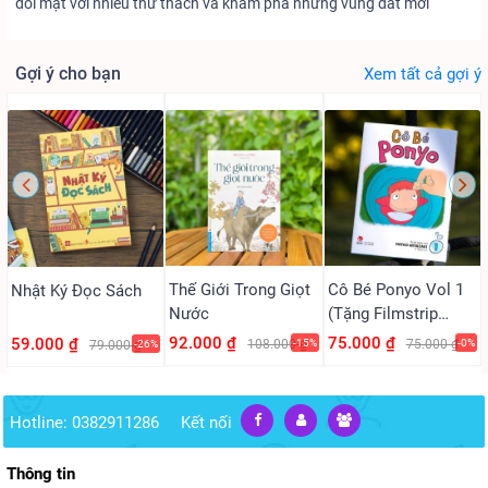
đối mặt với nhiều thử thách và khám phá những vùng đất mới
Gợi ý cho bạn
Xem tất cả gợi ý
Thế Giới Trong Giọt
Cô Bé Ponyo Vol 1
Nhật Ký Đọc Sách
Nước
(Tặng Filmstrip
PVC)
92.000 ₫
75.000 ₫
59.000 ₫
108.000 ₫
-15%
75.000 ₫
-0%
79.000 ₫
-26%
Hotline: 0382911286
Kết nối
Thông tin