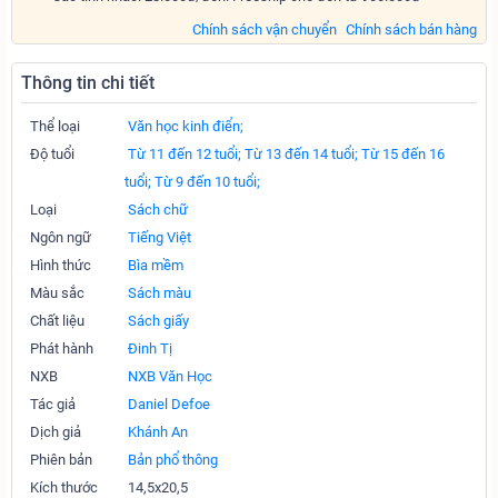
Chính sách vận chuyển
Chính sách bán hàng
Thông tin chi tiết
Thể loại
Văn học kinh điển;
Độ tuổi
Từ 11 đến 12 tuổi;
Từ 13 đến 14 tuổi;
Từ 15 đến 16
tuổi;
Từ 9 đến 10 tuổi;
Loại
Sách chữ
Ngôn ngữ
Tiếng Việt
Hình thức
Bìa mềm
Màu sắc
Sách màu
Chất liệu
Sách giấy
Phát hành
Đinh Tị
NXB
NXB Văn Học
Tác giả
Daniel Defoe
Dịch giả
Khánh An
Phiên bản
Bản phổ thông
Kích thước
14,5x20,5