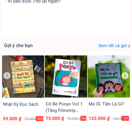
- Vì sao đuôi Thỏ lại ngắn?
Gợi ý cho bạn
Xem tất cả gợi ý
Cô Bé Ponyo Vol 1
Mẹ Ơi, Tiền Là Gì?
Nhật Ký Đọc Sách
(Tặng Filmstrip
PVC)
75.000 ₫
125.000 ₫
59.000 ₫
75.000 ₫
-0%
145.000 ₫
-14%
79.000 ₫
-26%