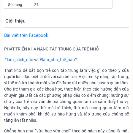
Số trang
24
Giới thiệu
Bài viết trên Facebook
PHÁT TRIỂN KHẢ NĂNG TẬP TRUNG CỦA TRẺ NHỎ
#làm_cách_nào
và
#làm_như_thế_nào
?
Thật khó để bắt bọn trẻ con tập trung làm việc gì đó theo ý của
người lớn, đặc biệt là đối với các bé trai. Việc rèn kỹ năng tập trung,
vì thế mà trở thành một vấn đề được rất nhiều phụ huynh quan tâm.
Cho trẻ tham gia các khoá học, thực hiện theo các hướng dẫn của
chuyên gia…tất cả các phương pháp đều có điểm chung: hướng sự
chú ý của trẻ vào vấn đề mà chúng quan tâm và cảm thấy thú vị.
Nghĩa là, hãy dạy thứ mà trẻ thích, thứ mà chúng quan tâm mà
muốn khám phá, khi đó sự hào hứng và tập trung của chúng sẽ
tăng lên rất nhiều.
Chẳng hạn như “vừa học vừa chơi” theo bộ sách này cũng là một