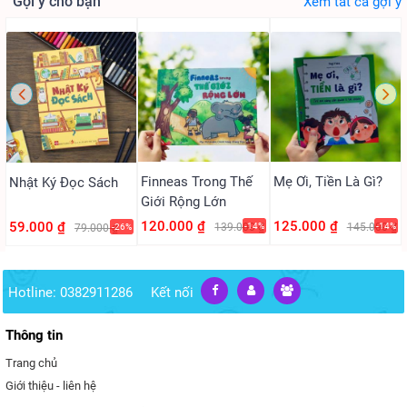
Gợi ý cho bạn
Xem tất cả gợi ý
Finneas Trong Thế
Mẹ Ơi, Tiền Là Gì?
Nhật Ký Đọc Sách
Giới Rộng Lớn
120.000 ₫
125.000 ₫
59.000 ₫
139.000 ₫
-14%
145.000 ₫
-14%
79.000 ₫
-26%
Hotline: 0382911286
Kết nối
Thông tin
Trang chủ
Giới thiệu - liên hệ