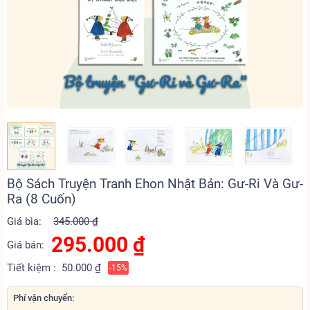
Bộ Sách Truyện Tranh Ehon Nhật Bản: Gư-Ri Và Gư-
Ra (8 Cuốn)
Giá bìa:
345.000 ₫
295.000
₫
Giá bán:
Tiết kiệm :
50.000 ₫
-15%
Phí vận chuyển: