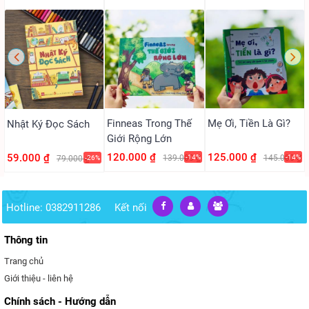
Finneas Trong Thế
Mẹ Ơi, Tiền Là Gì?
Nhật Ký Đọc Sách
Giới Rộng Lớn
120.000 ₫
125.000 ₫
59.000 ₫
139.000 ₫
-14%
145.000 ₫
-14%
79.000 ₫
-26%
Hotline: 0382911286
Kết nối
Thông tin
Trang chủ
Giới thiệu - liên hệ
Chính sách - Hướng dẫn