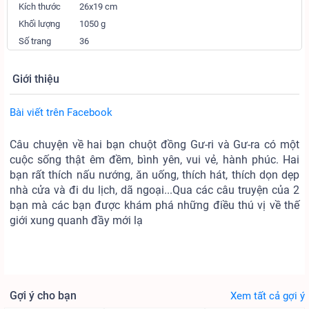
Kích thước
26x19 cm
Khối lượng
1050 g
Số trang
36
Giới thiệu
Bài viết trên Facebook
Câu chuyện về hai bạn chuột đồng Gư-ri và Gư-ra có một
cuộc sống thật êm đềm, bình yên, vui vẻ, hành phúc. Hai
bạn rất thích nấu nướng, ăn uống, thích hát, thích dọn dẹp
nhà cửa và đi du lịch, dã ngoại...Qua các câu truyện của 2
bạn mà các bạn được khám phá những điều thú vị về thế
giới xung quanh đầy mới lạ
Gợi ý cho bạn
Xem tất cả gợi ý