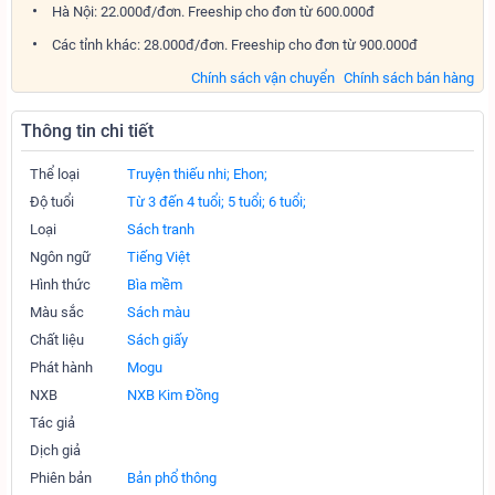
Hà Nội: 22.000đ/đơn. Freeship cho đơn từ 600.000đ
Các tỉnh khác: 28.000đ/đơn. Freeship cho đơn từ 900.000đ
Chính sách vận chuyển
Chính sách bán hàng
Thông tin chi tiết
Thể loại
Truyện thiếu nhi;
Ehon;
Độ tuổi
Từ 3 đến 4 tuổi;
5 tuổi;
6 tuổi;
Loại
Sách tranh
Ngôn ngữ
Tiếng Việt
Hình thức
Bìa mềm
Màu sắc
Sách màu
Chất liệu
Sách giấy
Phát hành
Mogu
NXB
NXB Kim Đồng
Tác giả
Dịch giả
Phiên bản
Bản phổ thông