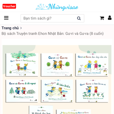
Voucher
Trang chủ
Bộ sách Truyện tranh Ehon Nhật Bản: Gư-ri và Gư-ra (8 cuốn)