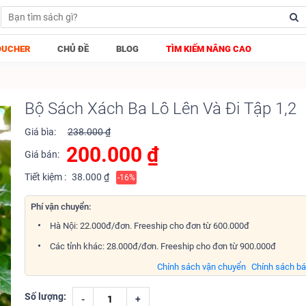
OUCHER
CHỦ ĐỀ
BLOG
TÌM KIẾM NÂNG CAO
Bộ Sách Xách Ba Lô Lên Và Đi Tập 1,2
Giá bìa:
238.000 ₫
200.000
₫
Giá bán:
Tiết kiệm :
38.000 ₫
-16%
Phí vận chuyển:
Hà Nội: 22.000đ/đơn. Freeship cho đơn từ 600.000đ
Các tỉnh khác: 28.000đ/đơn. Freeship cho đơn từ 900.000đ
Chính sách vận chuyển
Chính sách b
Số lượng:
-
+