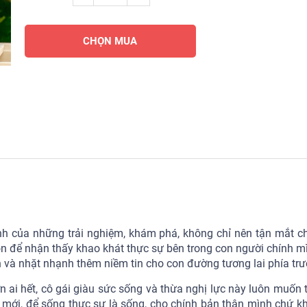
CHỌN MUA
ình của những trải nghiệm, khám phá, không chỉ nên tận mắt c
 để nhận thấy khao khát thực sự bên trong con người chính m
à nhặt nhạnh thêm niềm tin cho con đường tương lai phía trư
 ai hết, cô gái giàu sức sống và thừa nghị lực này luôn muốn 
mới, để sống thực sự là sống, cho chính bản thân mình chứ k