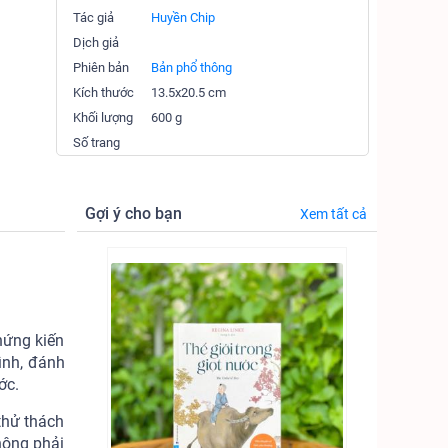
Tác giả
Huyền Chip
Dịch giả
Phiên bản
Bản phổ thông
Kích thước
13.5x20.5 cm
Khối lượng
600 g
Số trang
Gợi ý cho bạn
Xem tất cả
hứng kiến
ình, đánh
ớc.
thử thách
hông phải