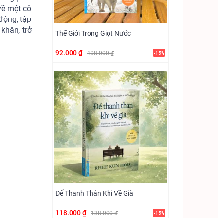
về một cô
động, tập
khăn, trở
Thế Giới Trong Giọt Nước
92.000 ₫
108.000 ₫
-15%
Để Thanh Thản Khi Về Già
118.000 ₫
138.000 ₫
-15%