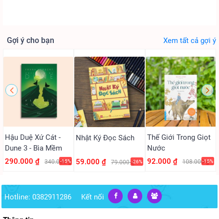
Gợi ý cho bạn
Xem tất cả gợi ý
Hậu Duệ Xứ Cát -
Thế Giới Trong Giọt
Nhật Ký Đọc Sách
Dune 3 - Bìa Mềm
Nước
290.000 ₫
92.000 ₫
59.000 ₫
340.000 ₫
-15%
108.000 ₫
-15%
79.000 ₫
-26%
Hotline: 0382911286
Kết nối