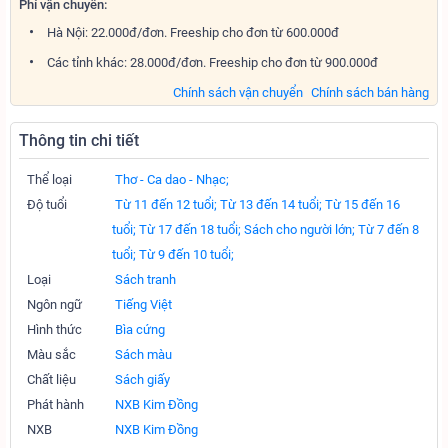
Phí vận chuyển:
Hà Nội: 22.000đ/đơn. Freeship cho đơn từ 600.000đ
Các tỉnh khác: 28.000đ/đơn. Freeship cho đơn từ 900.000đ
Chính sách vận chuyển
Chính sách bán hàng
Thông tin chi tiết
Thể loại
Thơ - Ca dao - Nhạc;
Độ tuổi
Từ 11 đến 12 tuổi;
Từ 13 đến 14 tuổi;
Từ 15 đến 16
tuổi;
Từ 17 đến 18 tuổi;
Sách cho người lớn;
Từ 7 đến 8
tuổi;
Từ 9 đến 10 tuổi;
Loại
Sách tranh
Ngôn ngữ
Tiếng Việt
Hình thức
Bìa cứng
Màu sắc
Sách màu
Chất liệu
Sách giấy
Phát hành
NXB Kim Đồng
NXB
NXB Kim Đồng