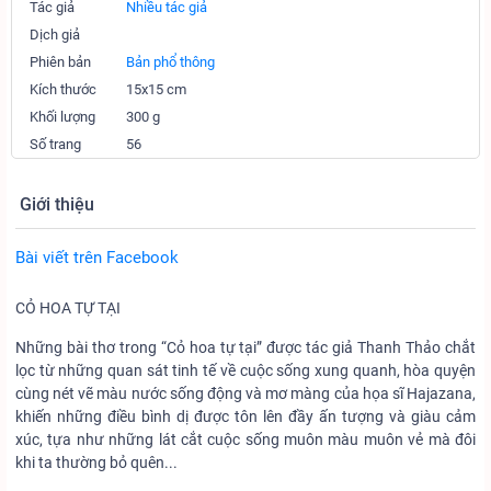
Tác giả
Nhiều tác giả
Dịch giả
Phiên bản
Bản phổ thông
Kích thước
15x15 cm
Khối lượng
300 g
Số trang
56
Giới thiệu
Bài viết trên Facebook
CỎ HOA TỰ TẠI
Những bài thơ trong “Cỏ hoa tự tại” được tác giả Thanh Thảo chắt
lọc từ những quan sát tinh tế về cuộc sống xung quanh, hòa quyện
cùng nét vẽ màu nước sống động và mơ màng của họa sĩ Hajazana,
khiến những điều bình dị được tôn lên đầy ấn tượng và giàu cảm
xúc, tựa như những lát cắt cuộc sống muôn màu muôn vẻ mà đôi
khi ta thường bỏ quên...